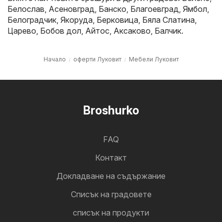
Белослав
,
Асеновград
,
Банско
,
Благоевград
,
Ямбол
,
Белоградчик
,
Якоруда
,
Берковица
,
Бяла Слатина
,
Царево
,
Бобов дол
,
Айтос
,
Аксаково
,
Балчик
.
Начало
оферти Луковит
Мебели Луковит
Broshurko
FAQ
Контакт
Докладване на съдържание
Cписък на градовете
списък на продукти