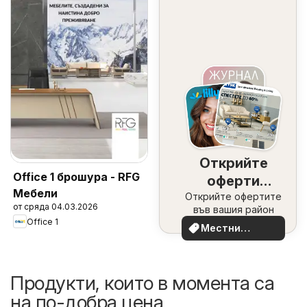
Открийте
Office 1 брошура - RFG
оферти
Мебели
Открийте офертите
наблизо
от сряда 04.03.2026
във вашия район
Office 1
Местни
оферти
Продукти, които в момента са
на по-добра цена