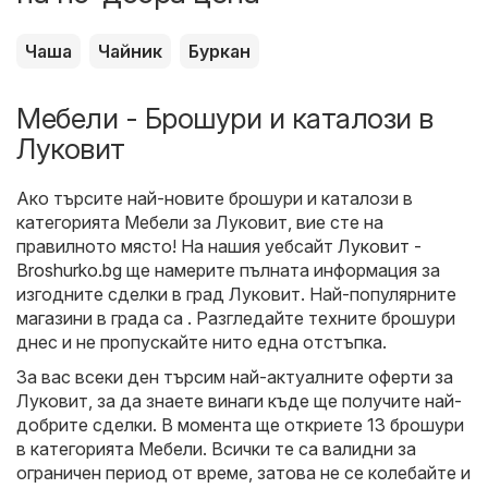
Чаша
Чайник
Буркан
Мебели - Брошури и каталози в
Луковит
Ако търсите най-новите брошури и каталози в
категорията Мебели за Луковит, вие сте на
правилното място! На нашия уебсайт
Луковит -
Broshurko.bg
ще намерите пълната информация за
изгодните сделки в град Луковит. Най-популярните
магазини в града са . Разгледайте техните брошури
днес и не пропускайте нито една отстъпка.
За вас всеки ден търсим най-актуалните оферти за
Луковит, за да знаете винаги къде ще получите най-
добрите сделки. В момента ще откриете 13 брошури
в категорията Мебели. Всички те са валидни за
ограничен период от време, затова не се колебайте и