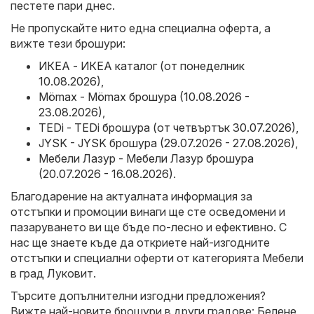
пестете пари днес.
Не пропускайте нито една специална оферта, а
вижте тези брошури:
ИКЕА - ИКЕА каталог (от понеделник
10.08.2026)
,
Mömax - Mömax брошура (10.08.2026 -
23.08.2026)
,
TEDi - TEDi брошура (от четвъртък 30.07.2026)
,
JYSK - JYSK брошура (29.07.2026 - 27.08.2026)
,
Мебели Лазур - Мебели Лазур брошура
(20.07.2026 - 16.08.2026)
.
Благодарение на актуалната информация за
отстъпки и промоции винаги ще сте осведомени и
пазаруването ви ще бъде по-лесно и ефективно. С
нас ще знаете къде да откриете най-изгодните
отстъпки и специални оферти от категорията Мебели
в град Луковит.
Търсите допълнителни изгодни предложения?
Вижте най-новите брошури в други градове:
Белене
,