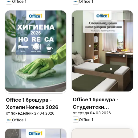
Office 1
Office 1
Office 1 брошура -
Office 1 брошура -
Студентски
Хотели Horeca 2026
от сряда 04.03.2026
от понеделник 27.04.2026
общежития
Office 1
Office 1