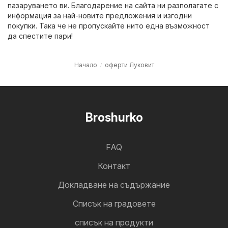
пазаруването ви. Благодарение на сайта ни разполагате с
информация за най-новите предложения и изгодни
покупки. Така че не пропускайте нито една възможност
да спестите пари!
Начало
оферти Луковит
Broshurko
FAQ
Контакт
Докладване на съдържание
Cписък на градовете
списък на продукти