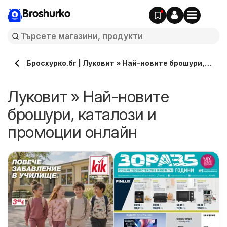
Broshurko
Бросхурко.бг | Луковит » Най-новите брошури,
каталози онлайн
Луковит » Най-новите
брошури, каталози и
промоции онлайн