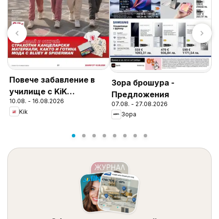
Повече забавление в
Зора брошура -
L
училище с KiK
Предложения
П
10.08. - 16.08.2026
предложения
07.08. - 27.08.2026
0
Д
Kik
Зора