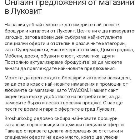
Онлайн предложения от магазини
в Луковит
На нашия уебсайт можете да намерите най-новите
брошури и каталози от Луковит. Целта ни е да пазарувате
изгодно, затова всеки ден събираме най-актуалните
специални оферти и отстъпки в различните категории,
като
Супермаркети
,
Бяла и черна техника
,
Дом и градина
,
Мебели
,
дрехи, обувки и спорт
,
козметика
,
други
.
Постоянно актуализираме брошурите, за да можете
винаги да преглеждате най-новите предложения.
Можете да преглеждате брошури и каталози всеки ден,
за да сте в крак с най-новите намаления и промоции от
любимите си магазини, като
VIVACOM
. Нашият сайт
акцентира върху удобството на потребителя, за да
намерите бързо и лесно търсения продукт. С нас ще
пестите време и пари с офертите в град Луковит.
Broshurko.bg редовно събира най-новите брошури,
каталози, справочници и седмични специални оферти.
Така ще откривате цялата информация за отстъпки и
специални оферти на едно място, което ще улесни