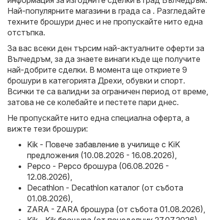
информация за изгодните сделки в град Вълчедръм.
Най-популярните магазини в града са . Разгледайте
техните брошури днес и не пропускайте нито една
отстъпка.
За вас всеки ден търсим най-актуалните оферти за
Вълчедръм, за да знаете винаги къде ще получите
най-добрите сделки. В момента ще откриете 9
брошури в категорията Дрехи, обувки и спорт.
Всички те са валидни за ограничен период от време,
затова не се колебайте и пестете пари днес.
Не пропускайте нито една специална оферта, а
вижте тези брошури:
Kik - Повече забавление в училище с KiK
предложения (10.08.2026 - 16.08.2026)
,
Pepco - Pepco брошура (06.08.2026 -
12.08.2026)
,
Decathlon - Decathlon каталог (от събота
01.08.2026)
,
ZARA - ZARA брошура (от събота 01.08.2026)
,