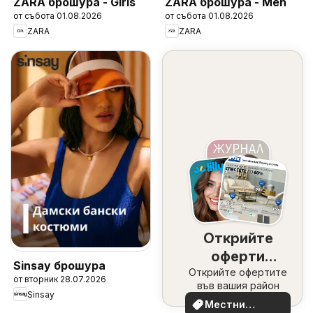
ZARA брошура - Girls
ZARA брошура - Men
от събота 01.08.2026
от събота 01.08.2026
ZARA
ZARA
Открийте
оферти
Sinsay брошура
Открийте офертите
наблизо
от вторник 28.07.2026
във вашия район
Sinsay
Местни