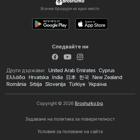
Broshurko
Всички брошури на едно място
Следвайте ни
Други държави:
United Arab Emirates
Cyprus
Ελλάδα
Hrvatska
India
日本
한국
New Zealand
România
Srbija
Slovenija
Türkiye
Україна
Copyright © 2026
Broshurko.bg
.
Задаване на политика за поверителност
Условия за ползване на сайта