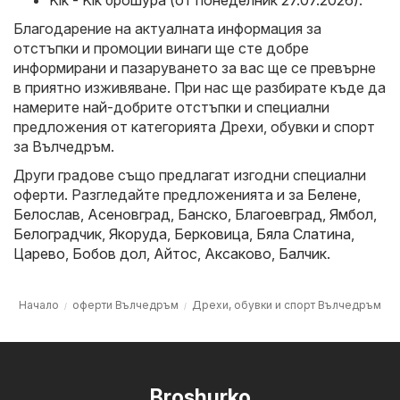
Kik - Kik брошура (от понеделник 27.07.2026)
.
Благодарение на актуалната информация за
отстъпки и промоции винаги ще сте добре
информирани и пазаруването за вас ще се превърне
в приятно изживяване. При нас ще разбирате къде да
намерите най-добрите отстъпки и специални
предложения от категорията Дрехи, обувки и спорт
за Вълчедръм.
Други градове също предлагат изгодни специални
оферти. Разгледайте предложенията и за
Белене
,
Белослав
,
Асеновград
,
Банско
,
Благоевград
,
Ямбол
,
Белоградчик
,
Якоруда
,
Берковица
,
Бяла Слатина
,
Царево
,
Бобов дол
,
Айтос
,
Аксаково
,
Балчик
.
Начало
оферти Вълчедръм
Дрехи, обувки и спорт Вълчедръм
Broshurko