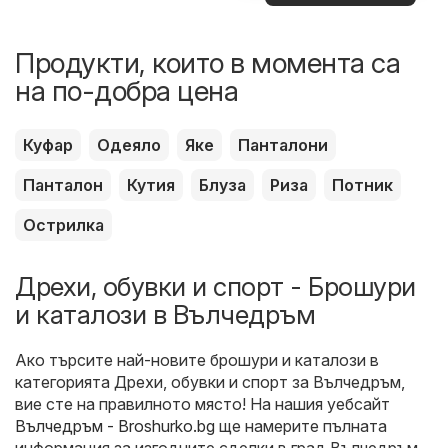
оферти
Продукти, които в момента са
на по-добра цена
Куфар
Одеяло
Яке
Панталони
Панталон
Кутия
Блуза
Риза
Потник
Острилка
Дрехи, обувки и спорт - Брошури
и каталози в Вълчедръм
Ако търсите най-новите брошури и каталози в
категорията Дрехи, обувки и спорт за Вълчедръм,
вие сте на правилното място! На нашия уебсайт
Вълчедръм - Broshurko.bg
ще намерите пълната