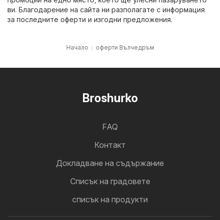
ви. Благодарение на сайта ни разполагате с информация
за последните оферти и изгодни предложения.
Начало
оферти Вълчедръм
Broshurko
FAQ
Контакт
Докладване на съдържание
Cписък на градовете
списък на продукти