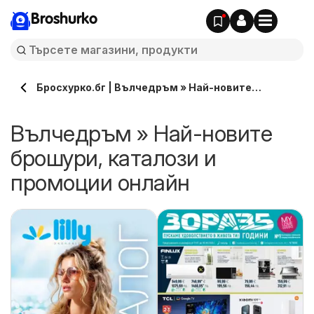
Broshurko
Бросхурко.бг | Вълчедръм » Най-новите
брошури, каталози онлайн
Вълчедръм » Най-новите
брошури, каталози и
промоции онлайн