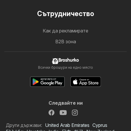
Cътрудничество
Как да рекламирате
B2B зона
Broshurko
Всички брошури на едно място
Следвайте ни
Други държави:
United Arab Emirates
Cyprus