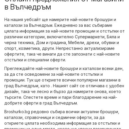
в Вълчедръм
На нашия уебсайт ще намерите най-новите брошури и
каталози за Вълчедръм. Ежедневно за вас събираме
цялата информация за най-новите промоции и отстъпки от
различни категории, включително
Супермаркети
,
Бяла и
черна техника
,
Дом и градина
,
Мебели
,
дрехи, обувки и
спорт
,
козметика
,
други
. Непрестанно актуализираме
офертите, така че винаги да сте запознати с най-новите
отстъпки и специални оферти.
Преглеждайте най-новите брошури и каталози всеки ден,
за да сте осведомени за най-новите отстъпки и
промоции. Тук ще откриете всички популярни магазини в
град Вълчедръм, като . Нашият сайт се отличава с удобен
дизайн, така че лесно и бързо да намерите онова, което
търсите. Спестете време и пари благодарение на най-
добрите оферти в град Вълчедръм.
Broshurko.bg редовно събира всички актуални брошури,
каталози, справочници и седмични оферти, за да
откриете цялата необходима информация за отстъпки и
промоции на едно място, което ще улесни пазаруването