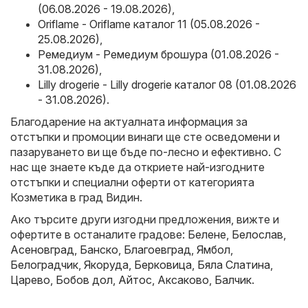
(06.08.2026 - 19.08.2026)
,
Oriflame - Oriflame каталог 11 (05.08.2026 -
25.08.2026)
,
Ремедиум - Ремедиум брошура (01.08.2026 -
31.08.2026)
,
Lilly drogerie - Lilly drogerie каталог 08 (01.08.2026
- 31.08.2026)
.
Благодарение на актуалната информация за
отстъпки и промоции винаги ще сте осведомени и
пазаруването ви ще бъде по-лесно и ефективно. С
нас ще знаете къде да откриете най-изгодните
отстъпки и специални оферти от категорията
Козметика в град Видин.
Ако търсите други изгодни предложения, вижте и
офертите в останалите градове:
Белене
,
Белослав
,
Асеновград
,
Банско
,
Благоевград
,
Ямбол
,
Белоградчик
,
Якоруда
,
Берковица
,
Бяла Слатина
,
Царево
,
Бобов дол
,
Айтос
,
Аксаково
,
Балчик
.