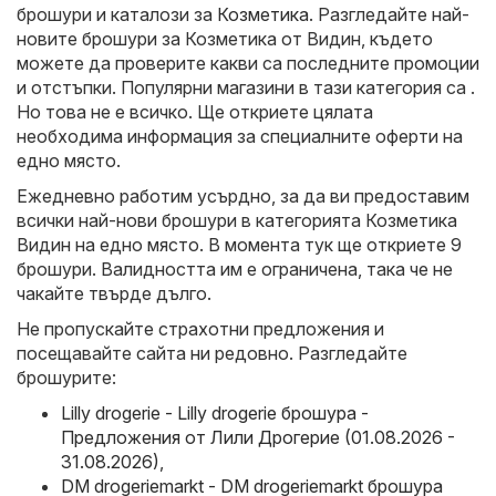
брошури и каталози за
Козметика
. Разгледайте най-
новите брошури за Козметика от Видин, където
можете да проверите какви са последните промоции
и отстъпки. Популярни магазини в тази категория са .
Но това не е всичко. Ще откриете цялата
необходима информация за специалните оферти на
едно място.
Ежедневно работим усърдно, за да ви предоставим
всички най-нови брошури в категорията Козметика
Видин на едно място. В момента тук ще откриете 9
брошури. Валидността им е ограничена, така че не
чакайте твърде дълго.
Не пропускайте страхотни предложения и
посещавайте сайта ни редовно. Разгледайте
брошурите:
Lilly drogerie - Lilly drogerie брошура -
Предложения от Лили Дрогерие (01.08.2026 -
31.08.2026)
,
DM drogeriemarkt - DM drogeriemarkt брошура