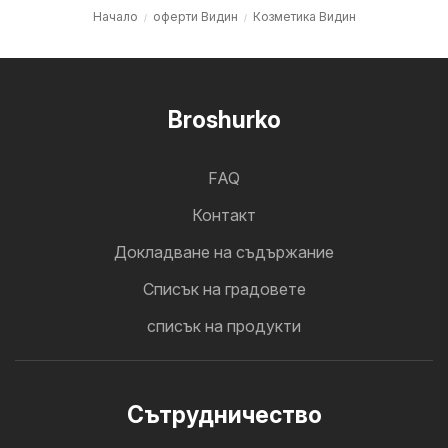
Начало
оферти Видин
Козметика Видин
Broshurko
FAQ
Контакт
Докладване на съдържание
Cписък на градовете
списък на продукти
Cътрудничество