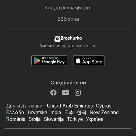
Как да рекламирате
B2B зона
Broshurko
Всички брошури на едно място
Следвайте ни
Други държави:
United Arab Emirates
Cyprus
Ελλάδα
Hrvatska
India
日本
한국
New Zealand
România
Srbija
Slovenija
Türkiye
Україна