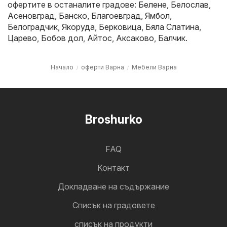
офертите в останалите градове:
Белене
,
Белослав
,
Асеновград
,
Банско
,
Благоевград
,
Ямбол
,
Белоградчик
,
Якоруда
,
Берковица
,
Бяла Слатина
,
Царево
,
Бобов дол
,
Айтос
,
Аксаково
,
Балчик
.
Начало
оферти Варна
Мебели Варна
Broshurko
FAQ
Контакт
Докладване на съдържание
Cписък на градовете
списък на продукти