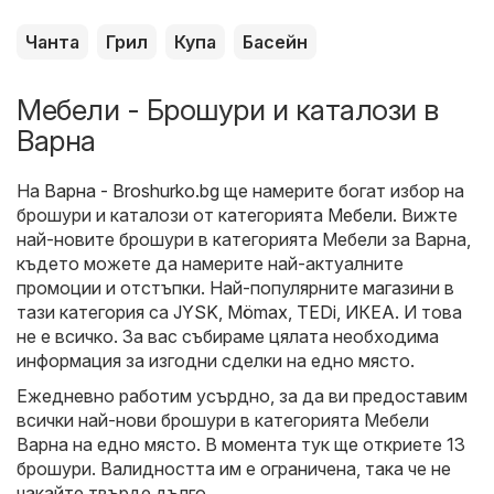
Чанта
Грил
Купа
Басейн
Мебели - Брошури и каталози в
Варна
На
Варна - Broshurko.bg
ще намерите богат избор на
брошури и каталози от категорията
Мебели
. Вижте
най-новите брошури в категорията Мебели за Варна,
където можете да намерите най-актуалните
промоции и отстъпки. Най-популярните магазини в
тази категория са
JYSK
,
Mömax
,
TEDi
,
ИКЕА
. И това
не е всичко. За вас събираме цялата необходима
информация за изгодни сделки на едно място.
Ежедневно работим усърдно, за да ви предоставим
всички най-нови брошури в категорията Мебели
Варна на едно място. В момента тук ще откриете 13
брошури. Валидността им е ограничена, така че не
чакайте твърде дълго.