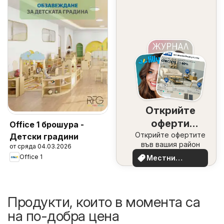
Открийте
оферти
Office 1 брошура -
Открийте офертите
наблизо
Детски градини
във вашия район
от сряда 04.03.2026
Office 1
Местни
оферти
Продукти, които в момента са
на по-добра цена