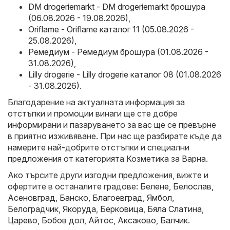
DM drogeriemarkt - DM drogeriemarkt брошура
(06.08.2026 - 19.08.2026)
,
Oriflame - Oriflame каталог 11 (05.08.2026 -
25.08.2026)
,
Ремедиум - Ремедиум брошура (01.08.2026 -
31.08.2026)
,
Lilly drogerie - Lilly drogerie каталог 08 (01.08.2026
- 31.08.2026)
.
Благодарение на актуалната информация за
отстъпки и промоции винаги ще сте добре
информирани и пазаруването за вас ще се превърне
в приятно изживяване. При нас ще разбирате къде да
намерите най-добрите отстъпки и специални
предложения от категорията Козметика за Варна.
Ако търсите други изгодни предложения, вижте и
офертите в останалите градове:
Белене
,
Белослав
,
Асеновград
,
Банско
,
Благоевград
,
Ямбол
,
Белоградчик
,
Якоруда
,
Берковица
,
Бяла Слатина
,
Царево
,
Бобов дол
,
Айтос
,
Аксаково
,
Балчик
.