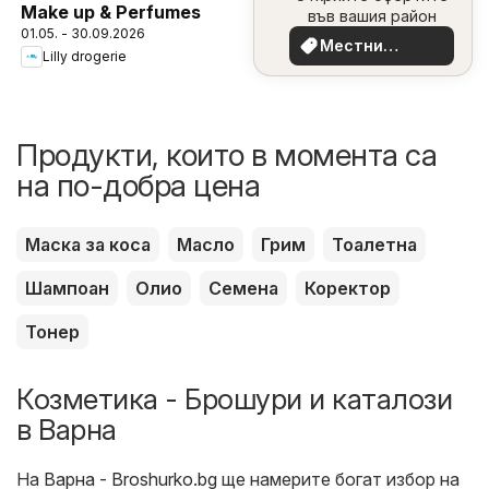
Make up & Perfumes
във вашия район
01.05. - 30.09.2026
Местни
Lilly drogerie
оферти
Продукти, които в момента са
на по-добра цена
Маска за коса
Масло
Грим
Тоалетна
Шампоан
Олио
Семена
Коректор
Тонер
Козметика - Брошури и каталози
в Варна
На
Варна - Broshurko.bg
ще намерите богат избор на