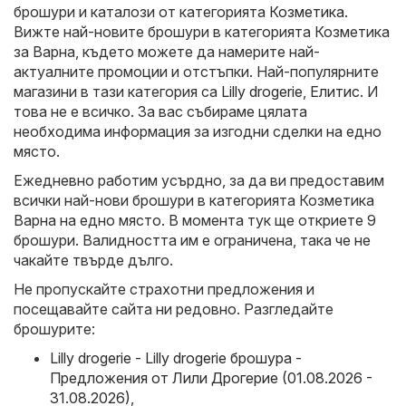
брошури и каталози от категорията
Козметика
.
Вижте най-новите брошури в категорията Козметика
за Варна, където можете да намерите най-
актуалните промоции и отстъпки. Най-популярните
магазини в тази категория са
Lilly drogerie
,
Елитис
. И
това не е всичко. За вас събираме цялата
необходима информация за изгодни сделки на едно
място.
Ежедневно работим усърдно, за да ви предоставим
всички най-нови брошури в категорията Козметика
Варна на едно място. В момента тук ще откриете 9
брошури. Валидността им е ограничена, така че не
чакайте твърде дълго.
Не пропускайте страхотни предложения и
посещавайте сайта ни редовно. Разгледайте
брошурите:
Lilly drogerie - Lilly drogerie брошура -
Предложения от Лили Дрогерие (01.08.2026 -
31.08.2026)
,