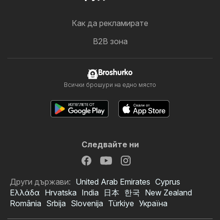
Как да рекламирате
B2B зона
Broshurko
Всички брошури на едно място
Следвайте ни
Други държави:
United Arab Emirates
Cyprus
Ελλάδα
Hrvatska
India
日本
한국
New Zealand
România
Srbija
Slovenija
Türkiye
Україна