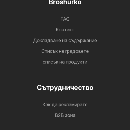
Broshurko
FAQ
Контакт
Докладване на съдържание
Cписък на градовете
списък на продукти
Cътрудничество
Как да рекламирате
B2B зона