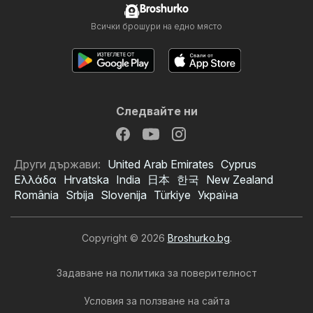
Broshurko
Всички брошури на едно място
Следвайте ни
Други държави:
United Arab Emirates
Cyprus
Ελλάδα
Hrvatska
India
日本
한국
New Zealand
România
Srbija
Slovenija
Türkiye
Україна
Copyright © 2026
Broshurko.bg
.
Задаване на политика за поверителност
Условия за ползване на сайта