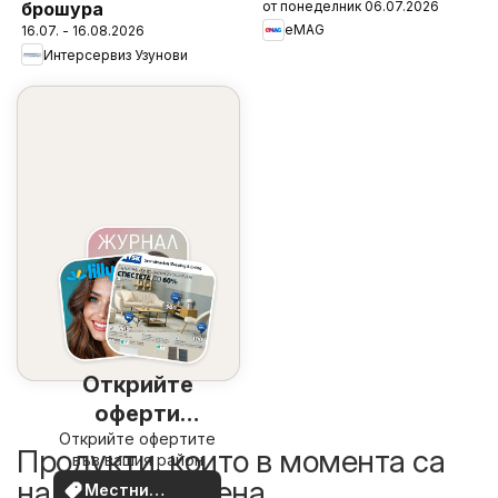
от понеделник 06.07.2026
брошура
eMAG
16.07. - 16.08.2026
Интерсервиз Узунови
Открийте
оферти
Открийте офертите
наблизо
Продукти, които в момента са
във вашия район
на по-добра цена
Местни