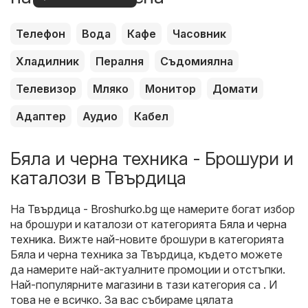
оферти
Телефон
Вода
Кафе
Часовник
Хладилник
Пералня
Съдомиялна
Телевизор
Мляко
Монитор
Домати
Адаптер
Аудио
Кабел
Бяла и черна техника - Брошури и
каталози в Твърдица
На
Твърдица - Broshurko.bg
ще намерите богат избор
на брошури и каталози от категорията
Бяла и черна
техника
. Вижте най-новите брошури в категорията
Бяла и черна техника за Твърдица, където можете
да намерите най-актуалните промоции и отстъпки.
Най-популярните магазини в тази категория са . И
това не е всичко. За вас събираме цялата