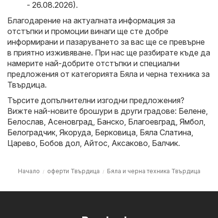
- 26.08.2026)
.
Благодарение на актуалната информация за
отстъпки и промоции винаги ще сте добре
информирани и пазаруването за вас ще се превърне
в приятно изживяване. При нас ще разбирате къде да
намерите най-добрите отстъпки и специални
предложения от категорията Бяла и черна техника за
Твърдица.
Търсите допълнителни изгодни предложения?
Вижте най-новите брошури в други градове:
Белене
,
Белослав
,
Асеновград
,
Банско
,
Благоевград
,
Ямбол
,
Белоградчик
,
Якоруда
,
Берковица
,
Бяла Слатина
,
Царево
,
Бобов дол
,
Айтос
,
Аксаково
,
Балчик
.
Начало
оферти Твърдица
Бяла и черна техника Твърдица