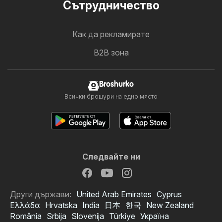
Cътрудничество
Как да рекламирате
B2B зона
Broshurko
Всички брошури на едно място
Следвайте ни
Други държави:
United Arab Emirates
Cyprus
Ελλάδα
Hrvatska
India
日本
한국
New Zealand
România
Srbija
Slovenija
Türkiye
Україна