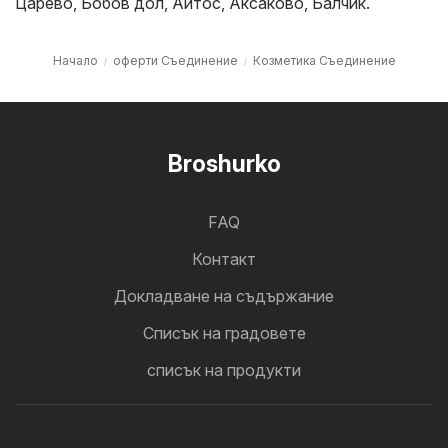
Царево
,
Бобов дол
,
Айтос
,
Аксаково
,
Балчик
.
Начало
оферти Съединение
Козметика Съединение
Broshurko
FAQ
Контакт
Докладване на съдържание
Cписък на градовете
списък на продукти