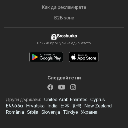
Как да рекламирате
B2B зона
Broshurko
Всички брошури на едно място
Следвайте ни
Други държави:
United Arab Emirates
Cyprus
Ελλάδα
Hrvatska
India
日本
한국
New Zealand
România
Srbija
Slovenija
Türkiye
Україна