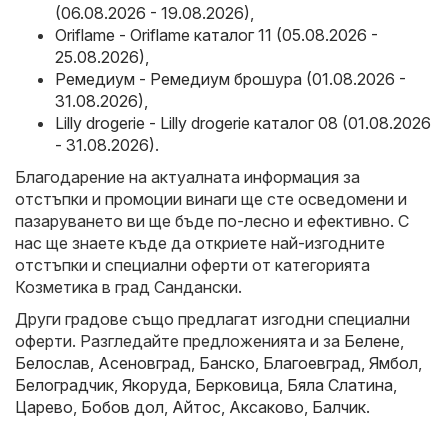
(06.08.2026 - 19.08.2026)
,
Oriflame - Oriflame каталог 11 (05.08.2026 -
25.08.2026)
,
Ремедиум - Ремедиум брошура (01.08.2026 -
31.08.2026)
,
Lilly drogerie - Lilly drogerie каталог 08 (01.08.2026
- 31.08.2026)
.
Благодарение на актуалната информация за
отстъпки и промоции винаги ще сте осведомени и
пазаруването ви ще бъде по-лесно и ефективно. С
нас ще знаете къде да откриете най-изгодните
отстъпки и специални оферти от категорията
Козметика в град Сандански.
Други градове също предлагат изгодни специални
оферти. Разгледайте предложенията и за
Белене
,
Белослав
,
Асеновград
,
Банско
,
Благоевград
,
Ямбол
,
Белоградчик
,
Якоруда
,
Берковица
,
Бяла Слатина
,
Царево
,
Бобов дол
,
Айтос
,
Аксаково
,
Балчик
.