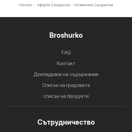
Начало
оферти Сандански
Козметика Сандански
Broshurko
FAQ
Контакт
Докладване на съдържание
Cписък на градовете
списък на продукти
Cътрудничество