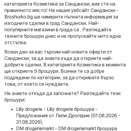
категорията Козметика за Сандански, вие сте на
правилното място! На нашия уебсайт
Сандански -
Broshurko.bg
ще намерите пълната информация за
изгодните сделки в град Сандански. Най-
популярните магазини в града са . Разгледайте
техните брошури днес и не пропускайте нито една
отстъпка.
Всеки ден за вас търсим най-новите оферти от
Сандански, за да знаете къде да откриете най-
добрите сделки. В категорията Козметика в момента
ще откриете 9 брошури. Всички те са добре
подредени по категории, за да откривате бързо
това, от което се нуждаете.
Не знаете откъде да започнете? Разгледайте тези
брошури:
Lilly drogerie - Lilly drogerie брошура -
Предложения от Лили Дрогерие (01.08.2026 -
31.08.2026)
,
DM drogeriemarkt - DM drogeriemarkt брошура