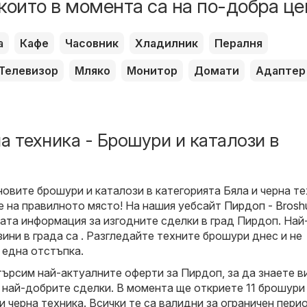
които в момента са на по-добра це
а
Кафе
Часовник
Хладилник
Пералня
Телевизор
Мляко
Монитор
Домати
Адаптер
а техника - Брошури и каталози в
новите брошури и каталози в категорията Бяла и черна т
те на правилното място! На нашия уебсайт
Пирдоп - Brosh
ата информация за изгодните сделки в град Пирдоп. Най
ини в града са . Разгледайте техните брошури днес и не
 една отстъпка.
търсим най-актуалните оферти за Пирдоп, за да знаете в
 най-добрите сделки. В момента ще откриете 11 брошури
и черна техника. Всички те са валидни за ограничен пери