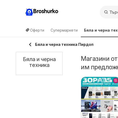
Broshurko
Оферти
Супермаркети
Бяла и черна те
Бяла и черна техника Пирдоп
Магазини от
Бяла и черна
техника
им предлож