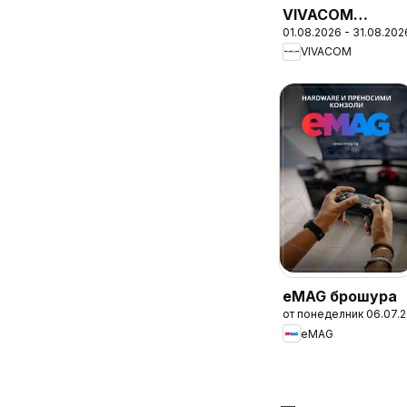
VIVACOM
01.08.2026 - 31.08.202
брошура
VIVACOM
eMAG брошура
от понеделник 06.07.
eMAG