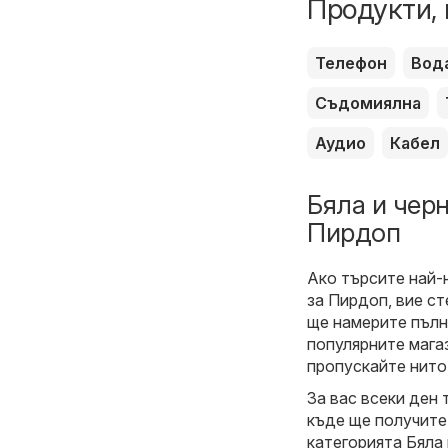
Продукти, 
Телефон
Вод
Съдомиялна
Аудио
Кабел
Бяла и черн
Пирдоп
Ако търсите най-
за Пирдоп, вие с
ще намерите пълн
популярните магаз
пропускайте нито
За вас всеки ден 
къде ще получите
категорията Бяла 