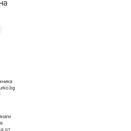
на
ехника
urko.bg
-
инаги
 в
од от