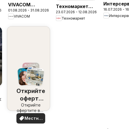
Интерсер
VIVACOM
Техномаркет
16.07.2026 - 1
Узунови
6
01.08.2026 - 31.08.2026
брошура - Eon
23.07.2026 - 12.08.2026
брошура
VIVACOM
брошура
Техномаркет
Открийте
оферти
2026
наблизо
Открийте
офертите във
вашия район
Местни
оферти