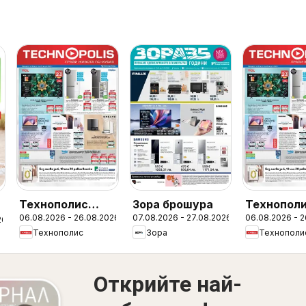
Технополис
Зора брошура
Технопол
06.08.2026 - 26.08.2026
07.08.2026 - 27.08.2026
06.08.2026 - 
брошура -
брошура
26
с
Технополис
Зора
Технополи
Предложения
Открийте най-