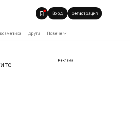
Вход
регистрация
козметика
други
Повече
Реклама
ките