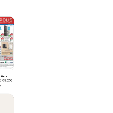
ис
26.08.2026
с