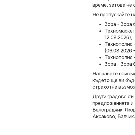
време, затова не 
Не пропускайте н
Зора - Зора 
Техномаркет 
12.08.2026)
,
Технополис 
(06.08.2026 
Технополис -
Зора - Зора 
Направете списък 
където ще ви бъд
страхотна възмож
Други градове съ
предложенията и
Белоградчик
,
Яко
Аксаково
,
Балчик
.