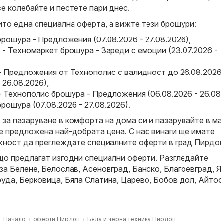
се колебайте и пестете пари днес.
ито една специална оферта, а вижте тези брошури:
брошура - Предложения (07.08.2026 - 27.08.2026)
,
- Техномаркет брошура - Зареди с емоции (23.07.2026 -
- Предложения от Технополис с валидност до 26.08.202
- 26.08.2026)
,
 Технополис брошура - Предложения (06.08.2026 - 26.08
брошура (07.08.2026 - 27.08.2026)
.
за пазаруване в комфорта на дома си и пазарувайте в ма
е предложена най-добрата цена. С нас винаги ще имате
ност да преглеждате специалните оферти в град Пирдо
що предлагат изгодни специални оферти. Разгледайте
 за
Белене
,
Белослав
,
Асеновград
,
Банско
,
Благоевград
,
Я
руда
,
Берковица
,
Бяла Слатина
,
Царево
,
Бобов дол
,
Айто
Начало
оферти Пирдоп
Бяла и черна техника Пирдоп