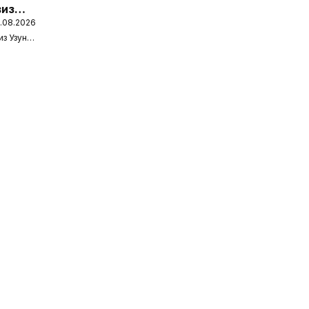
виз
6.08.2026
Интерсервиз Узунови