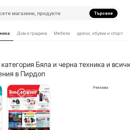
Търсене
хника
Дом и градина
Мебели
дрехи, обувки и спорт
 категория Бяла и черна техника и всич
ения в Пирдоп
Реклама