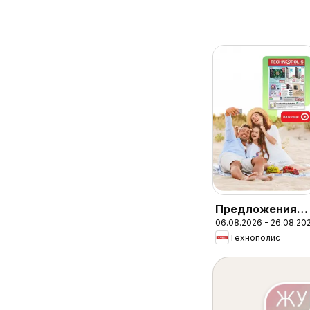
Предложения
06.08.2026 - 26.08.20
от Технополис 
Технополис
валидност до
26.08.2026