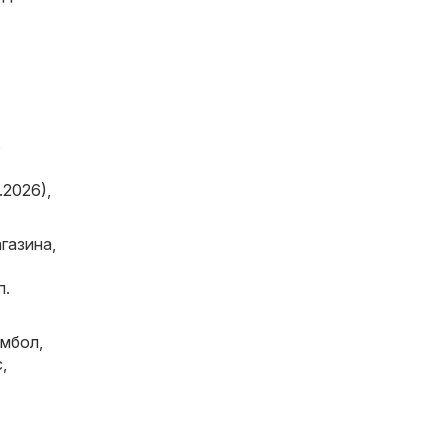
6
.2026)
,
газина,
п.
мбол
,
с
,