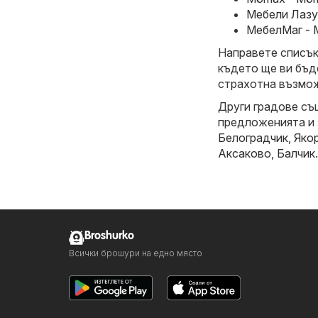
Мебели Лазур
МебелМаг - 
Направете списък 
където ще ви бъд
страхотна възмож
Други градове съ
предложенията и
Белоградчик
,
Яко
Аксаково
,
Балчик
.
Broshurko
Всички брошури на едно място