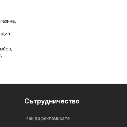
газина,
ндил.
мбол
,
с
,
Cътрудничество
Как да рекламирате