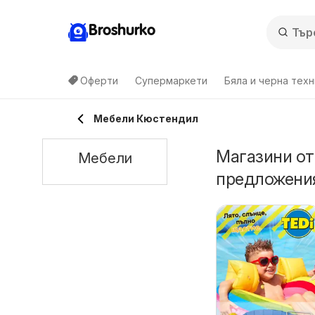
Broshurko
Оферти
Супермаркети
Бяла и черна техн
Мебели Кюстендил
Магазини от
Мебели
предложени