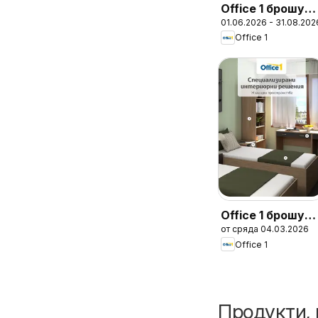
Office 1 брошур
01.06.2026 - 31.08.202
- Твоят стилен
Office 1
Офис
Office 1 брошур
от сряда 04.03.2026
- Студентски
Office 1
общежития
Продукти, 