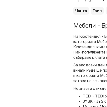
Чанта
Грил
Мебели - Б
На
Кюстендил - B
категорията
Мебе
Кюстендил, къдет
Най-популярните м
събираме цялата 
За вас всеки ден
винаги къде ще п
в категорията Меб
затова не се коле
Не знаете откъде
TEDi - TEDi 
JYSK - JYSK 
Mömax - Möma