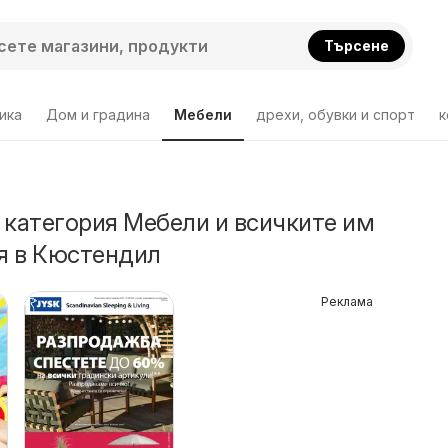
Търсене
ика
Дом и градина
Мебели
дрехи, обувки и спорт
к
 категория Мебели и всичките им
я в Кюстендил
Реклама