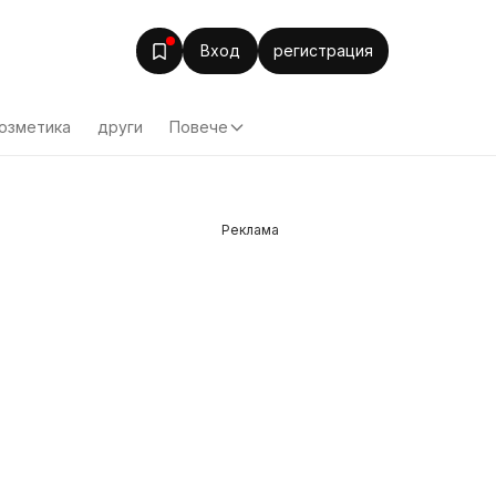
Вход
регистрация
озметика
други
Повече
Реклама