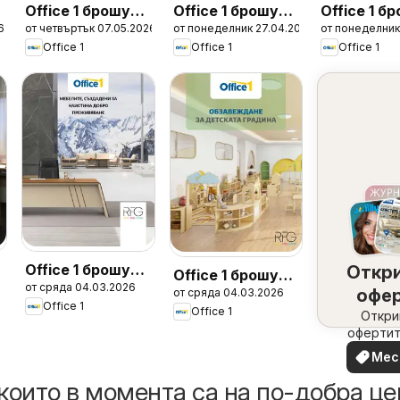
а
Office 1 брошура
Office 1 брошура
Office 1 б
6
от четвъртък 07.05.2026
от понеделник 27.04.2026
от понеделник
- Дигитална
- Дигитална
- Хотели 
Office 1
Office 1
Office 1
рекалма
рекалма
2026
Office 1 брошура
а
Откр
Office 1 брошура
от сряда 04.03.2026
- RFG Мебели
офе
от сряда 04.03.2026
- Детски
Office 1
Office 1
набл
Откри
градини
офертит
вашия 
Мес
офе
които в момента са на по-добра це