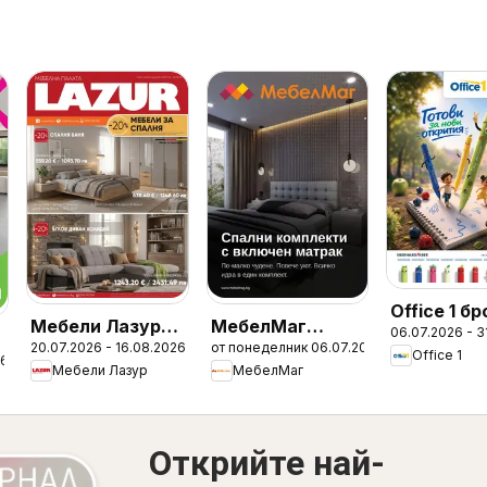
Office 1 б
Мебели Лазур
МебелМаг
06.07.2026 - 3
20.07.2026 - 16.08.2026
от понеделник 06.07.2026
брошура
брошура
Office 1
26
Мебели Лазур
МебелМаг
Открийте най-