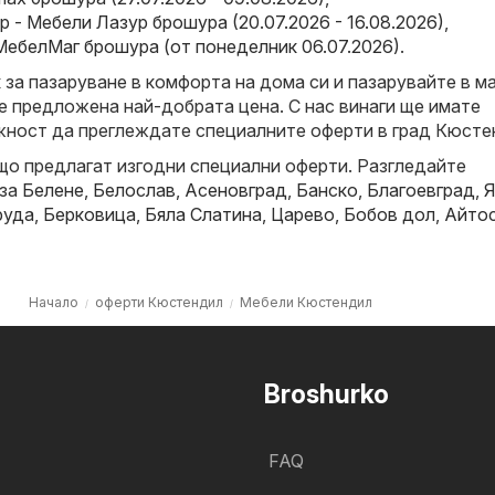
 - Мебели Лазур брошура (20.07.2026 - 16.08.2026)
,
МебелМаг брошура (от понеделник 06.07.2026)
.
за пазаруване в комфорта на дома си и пазарувайте в ма
е предложена най-добрата цена. С нас винаги ще имате
ност да преглеждате специалните оферти в град Кюсте
що предлагат изгодни специални оферти. Разгледайте
 за
Белене
,
Белослав
,
Асеновград
,
Банско
,
Благоевград
,
Я
руда
,
Берковица
,
Бяла Слатина
,
Царево
,
Бобов дол
,
Айто
Начало
оферти Кюстендил
Мебели Кюстендил
Broshurko
FAQ