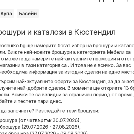
Купа
Басейн
рошури и каталози в Кюстендил
roshurko.bg
ще намерите богат избор на брошури и катало
ли
. Вижте най-новите брошури в категорията Мебели за
о можете да намерите най-актуалните промоции и отстъ
агазини в тази категория са . И това не е всичко. За вас
необходима информация за изгодни сделки на едно мяст
 търсим най-актуалните оферти за Кюстендил, за да знае
олучите най-добрите сделки. В момента ще откриете 13 
ели. Всички те са валидни за ограничен период от време,
байте и пестете пари днес.
 да започнете? Разгледайте тези брошури:
брошура (от четвъртък 30.07.2026)
,
брошура (29.07.2026 - 27.08.2026)
,
x брошура (27.07.2026 - 09.08.2026)
,