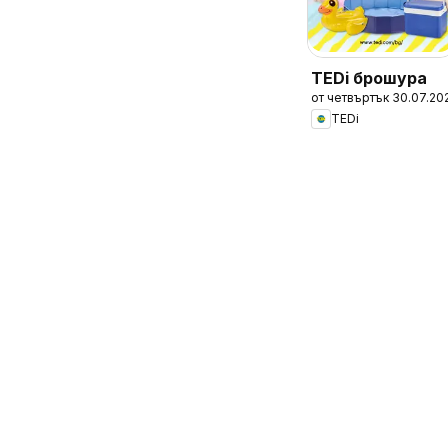
TEDi брошура
от четвъртък 30.07.20
TEDi