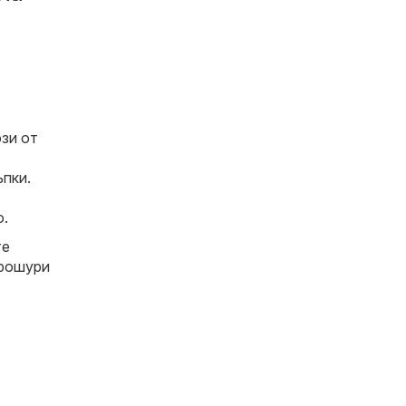
зи от
пки.
о.
те
брошури