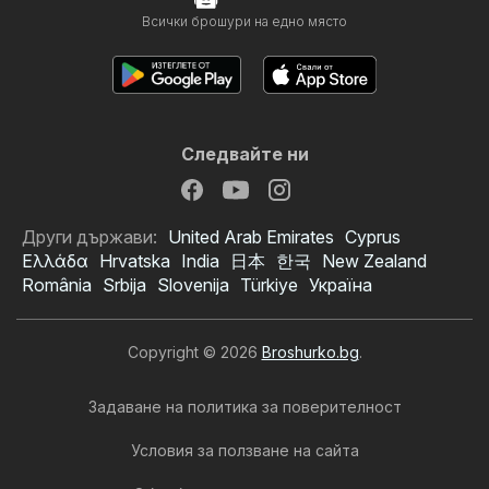
Всички брошури на едно място
Следвайте ни
Други държави:
United Arab Emirates
Cyprus
Ελλάδα
Hrvatska
India
日本
한국
New Zealand
România
Srbija
Slovenija
Türkiye
Україна
Copyright © 2026
Broshurko.bg
.
Задаване на политика за поверителност
Условия за ползване на сайта