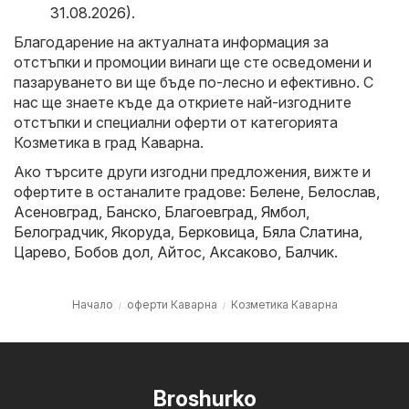
31.08.2026)
.
Благодарение на актуалната информация за
отстъпки и промоции винаги ще сте осведомени и
пазаруването ви ще бъде по-лесно и ефективно. С
нас ще знаете къде да откриете най-изгодните
отстъпки и специални оферти от категорията
Козметика в град Каварна.
Ако търсите други изгодни предложения, вижте и
офертите в останалите градове:
Белене
,
Белослав
,
Асеновград
,
Банско
,
Благоевград
,
Ямбол
,
Белоградчик
,
Якоруда
,
Берковица
,
Бяла Слатина
,
Царево
,
Бобов дол
,
Айтос
,
Аксаково
,
Балчик
.
Начало
оферти Каварна
Козметика Каварна
Broshurko