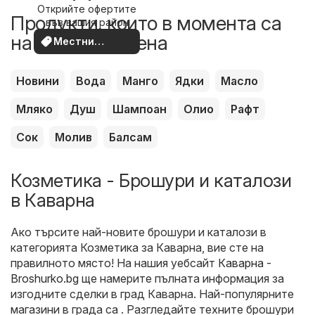
Открийте офертите
наблизо
Продукти, които в момента са
във вашия район
на по-добра цена
Местни
оферти
Новини
Вода
Манго
Ядки
Масло
Мляко
Душ
Шампоан
Олио
Рафт
Сок
Молив
Балсам
Козметика - Брошури и каталози
в Каварна
Ако търсите най-новите брошури и каталози в
категорията Козметика за Каварна, вие сте на
правилното място! На нашия уебсайт
Каварна -
Broshurko.bg
ще намерите пълната информация за
изгодните сделки в град Каварна. Най-популярните
магазини в града са . Разгледайте техните брошури