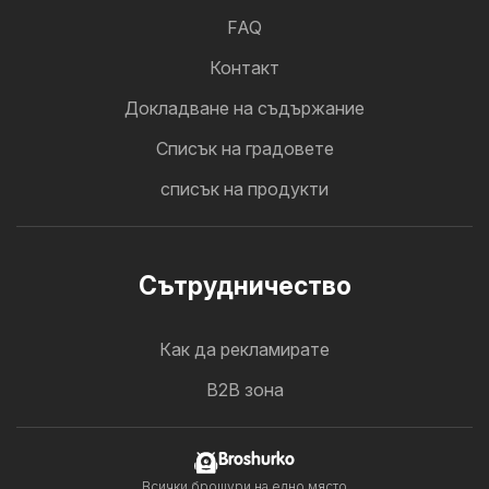
FAQ
Контакт
Докладване на съдържание
Cписък на градовете
списък на продукти
Cътрудничество
Как да рекламирате
B2B зона
Broshurko
Всички брошури на едно място