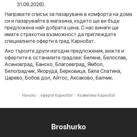
31.08.2026)
.
Направете списък за пазаруване в комфорта на дома
си и пазарувайте в магазина, където ще ви бъде
предложена най-добрата цена. С нас винаги ще
имате страхотна възможност да преглеждате
специалните оферти в град Карнобат.
Ако търсите други изгодни предложения, вижте и
офертите в останалите градове:
Белене
,
Белослав
,
Асеновград
,
Банско
,
Благоевград
,
Ямбол
,
Белоградчик
,
Якоруда
,
Берковица
,
Бяла Слатина
,
Царево
,
Бобов дол
,
Айтос
,
Аксаково
,
Балчик
.
Начало
оферти Карнобат
Козметика Карнобат
Broshurko