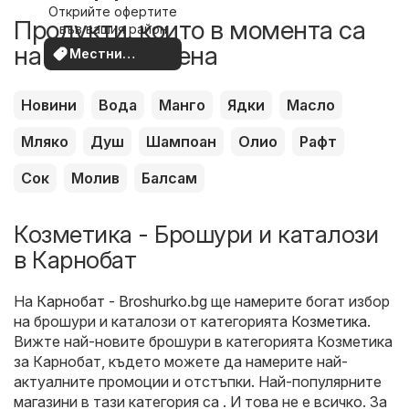
Открийте офертите
наблизо
Продукти, които в момента са
във вашия район
на по-добра цена
Местни
оферти
Новини
Вода
Манго
Ядки
Масло
Мляко
Душ
Шампоан
Олио
Рафт
Сок
Молив
Балсам
Козметика - Брошури и каталози
в Карнобат
На
Карнобат - Broshurko.bg
ще намерите богат избор
на брошури и каталози от категорията
Козметика
.
Вижте най-новите брошури в категорията Козметика
за Карнобат, където можете да намерите най-
актуалните промоции и отстъпки. Най-популярните
магазини в тази категория са . И това не е всичко. За