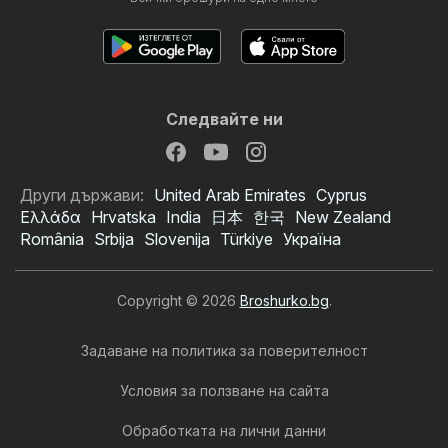
Следвайте ни
Други държави:
United Arab Emirates
Cyprus
Ελλάδα
Hrvatska
India
日本
한국
New Zealand
România
Srbija
Slovenija
Türkiye
Україна
Copyright © 2026
Broshurko.bg
.
Задаване на политика за поверителност
Условия за ползване на сайта
Обработката на лични данни