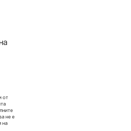
на
и от
ята
алните
ва не е
и на