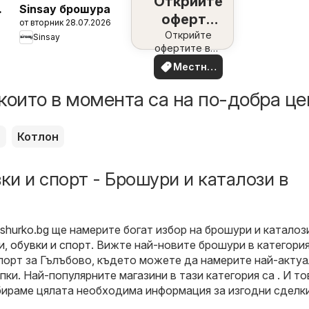
Открийте
Sinsay брошура
оферти
от вторник 28.07.2026
наблизо
Открийте
Sinsay
офертите във
вашия район
Местни
оферти
които в момента са на по-добра це
л
Котлон
ки и спорт - Брошури и каталози в
shurko.bg
ще намерите богат избор на брошури и каталоз
, обувки и спорт
. Вижте най-новите брошури в категори
спорт за Гълъбово, където можете да намерите най-акту
ки. Най-популярните магазини в тази категория са . И то
ъбираме цялата необходима информация за изгодни сделк