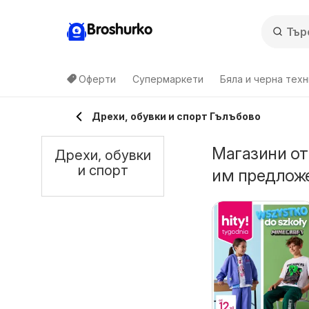
Broshurko
Оферти
Супермаркети
Бяла и черна техн
Дрехи, обувки и спорт Гълъбово
Магазини от
Дрехи, обувки
и спорт
им предложе