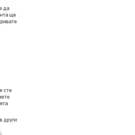
е да
ента ще
кривате
е сте
аете
ията
в други
с
,