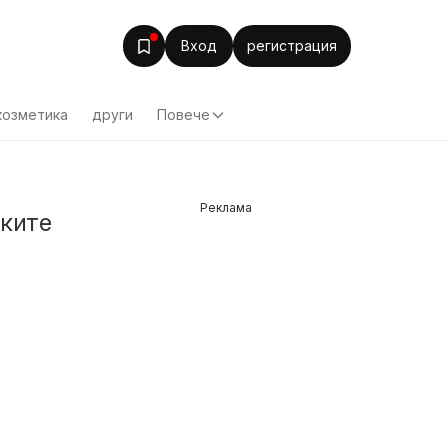
Вход
регистрация
козметика
други
Повече
Реклама
чките