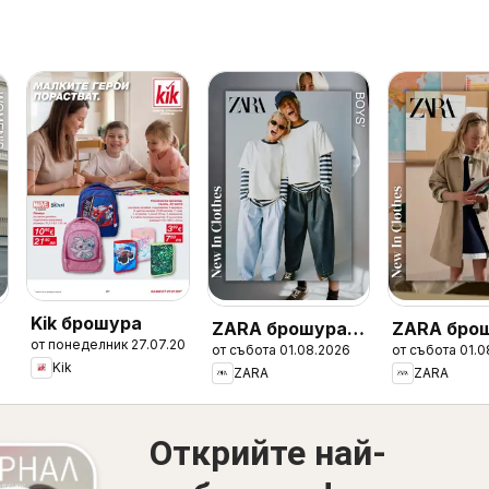
Kik брошура
ZARA брошура -
ZARA брош
от понеделник 27.07.2026
от събота 01.08.2026
от събота 01.0
Boys
Girls
Kik
ZARA
ZARA
Открийте най-