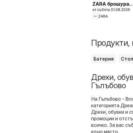
ZARA брошура -
от събота 01.08.2026
Men
ZARA
Продукти, 
Батерия
Сто
Дрехи, обув
Гълъбово
На
Гълъбово - Bro
категорията
Дрехи
Дрехи, обувки и 
промоции и отстъп
всичко. За вас с
едно място.