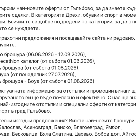
търсим най-новите оферти от Гълъбово, за да знаете къд
рите сделки. В категорията Дрехи, обувки и спорт в мом
и. Всички те са добре подредени по категории, за да от
ето се нуждаете.
трахотни предложения и посещавайте сайта ни редовно.
урите:
o брошура (06.08.2026 - 12.08.2026)
,
Decathlon каталог (от събота 01.08.2026)
,
 брошура (от събота 01.08.2026)
,
ошура (от понеделник 27.07.2026)
,
брошура - Boys (от събота 01.08.2026)
.
актуалната информация за отстъпки и промоции винаги щ
аруването ви ще бъде по-лесно и ефективно. С нас ще зн
 най-изгодните отстъпки и специални оферти от категор
порт в град Гълъбово.
елни изгодни предложения? Вижте най-новите брошури 
Белослав
,
Асеновград
,
Банско
,
Благоевград
,
Ямбол
,
руда
,
Берковица
,
Бяла Слатина
,
Царево
,
Бобов дол
,
Айто