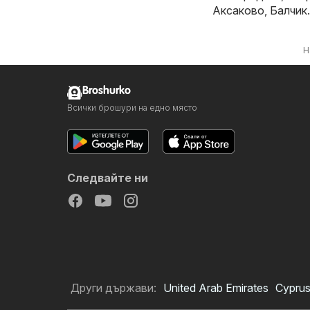
Аксаково
,
Балчик
.
Н
Broshurko
Всички брошури на едно място
Следвайте ни
Други държави:
United Arab Emirates
Cypru