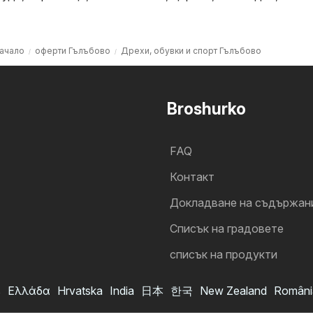
ачало
оферти Гълъбово
Дрехи, обувки и спорт Гълъбово
Broshurko
FAQ
Контакт
Докладване на съдържан
Cписък на градовете
списък на продукти
s
Ελλάδα
Hrvatska
India
日本
한국
New Zealand
Români