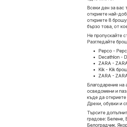
Всеки ден за вас 
откриете най-доб
откриете 8 брошур
бързо това, от ко
Не пропускайте с
Разгледайте брош
Pepco - Pepc
Decathlon - 
ZARA - ZARA
Kik - Kik бр
ZARA - ZARA 
Благодарение на 
осведомени и паз
къде да откриете
Дрехи, обувки и с
Търсите допълнит
градове:
Белене
,
Белоградчик
,
Яко