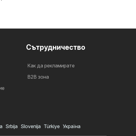
Cътрудничество
Как да рекламирате
B2B зона
ие
a
Srbija
Slovenija
Türkiye
Україна