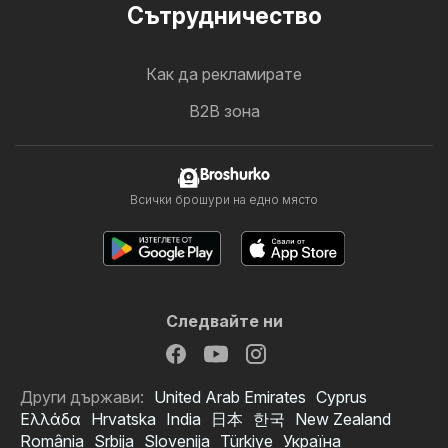
Cътрудничество
Как да рекламирате
B2B зона
Broshurko
Всички брошури на едно място
Следвайте ни
Други държави:
United Arab Emirates
Cyprus
Ελλάδα
Hrvatska
India
日本
한국
New Zealand
România
Srbija
Slovenija
Türkiye
Україна