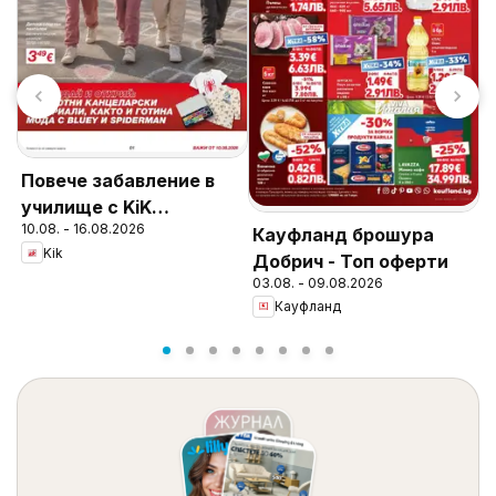
я
Повече забавление в
училище с KiK
10.08. - 16.08.2026
предложения
Кауфланд брошура
К
Kik
Добрич - Топ оферти
М
03.08. - 09.08.2026
1
с
Кауфланд
1