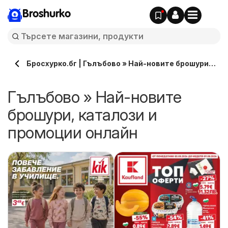
Broshurko
Бросхурко.бг | Гълъбово » Най-новите брошури,
каталози онлайн
Гълъбово » Най-новите
брошури, каталози и
промоции онлайн