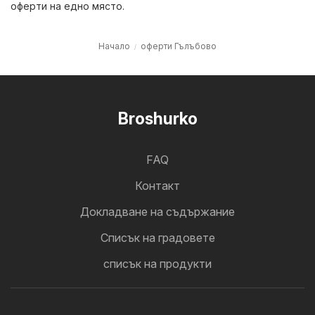
оферти на едно място.
Начало
оферти Гълъбово
Broshurko
FAQ
Контакт
Докладване на съдържание
Cписък на градовете
списък на продукти