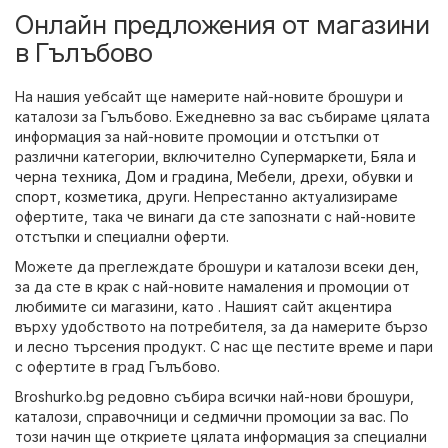
Онлайн предложения от магазини
в Гълъбово
На нашия уебсайт ще намерите най-новите брошури и
каталози за Гълъбово. Ежедневно за вас събираме цялата
информация за най-новите промоции и отстъпки от
различни категории, включително
Супермаркети
,
Бяла и
черна техника
,
Дом и градина
,
Мебели
,
дрехи, обувки и
спорт
,
козметика
,
други
. Непрестанно актуализираме
офертите, така че винаги да сте запознати с най-новите
отстъпки и специални оферти.
Можете да преглеждате брошури и каталози всеки ден,
за да сте в крак с най-новите намаления и промоции от
любимите си магазини, като . Нашият сайт акцентира
върху удобството на потребителя, за да намерите бързо
и лесно търсения продукт. С нас ще пестите време и пари
с офертите в град Гълъбово.
Broshurko.bg редовно събира всички най-нови брошури,
каталози, справочници и седмични промоции за вас. По
този начин ще откриете цялата информация за специални