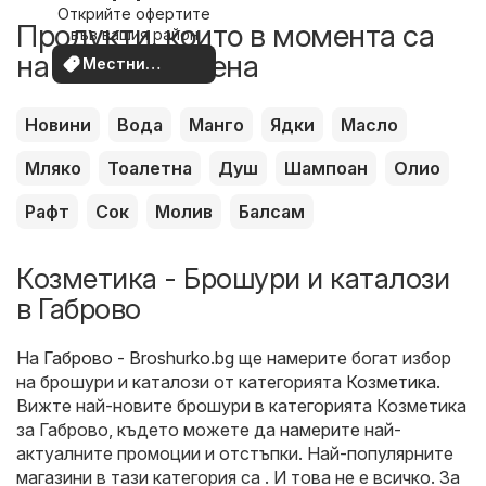
Открийте офертите
наблизо
Продукти, които в момента са
във вашия район
на по-добра цена
Местни
оферти
Новини
Вода
Манго
Ядки
Масло
Мляко
Тоалетна
Душ
Шампоан
Олио
Рафт
Сок
Молив
Балсам
Козметика - Брошури и каталози
в Габрово
На
Габрово - Broshurko.bg
ще намерите богат избор
на брошури и каталози от категорията
Козметика
.
Вижте най-новите брошури в категорията Козметика
за Габрово, където можете да намерите най-
актуалните промоции и отстъпки. Най-популярните
магазини в тази категория са . И това не е всичко. За