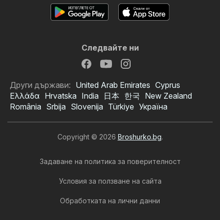
Следвайте ни
Други държави:
United Arab Emirates
Cyprus
Ελλάδα
Hrvatska
India
日本
한국
New Zealand
România
Srbija
Slovenija
Türkiye
Україна
Copyright © 2026
Broshurko.bg
.
Задаване на политика за поверителност
Условия за ползване на сайта
Обработката на лични данни