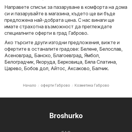
Направете списък за пазаруване в комфорта на дома
си и пазарувайте в магазина, където ще ви бъде
предложена най-добрата цена. С нас винаги ще
имате страхотна възможност да преглеждате
специалните оферти в град Габрово.
Ако търсите други изгодни предложения, вижте и
офертите в останалите градове:
Белене
,
Белослав
,
Асеновград
,
Банско
,
Благоевград
,
Ямбол
,
Белоградчик
,
Якоруда
,
Берковица
,
Бяла Слатина
,
Царево
,
Бобов дол
,
Айтос
,
Аксаково
,
Балчик
.
Начало
оферти Габрово
Козметика Габрово
Broshurko