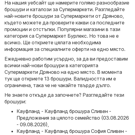
На нашия уебсайт ще намерите голямо разнообразие
брошури и каталози за
Супермаркети
. Разгледайте
най-новите брошури за Супермаркети от Дряново,
където можете да проверите какви са последните
промоции и отстъпки. Популярни магазини в тази
категория са
Супермаркет Бурлекс
. Но това не е
всичко. Ще откриете цялата необходима
информация за специалните оферти на едно място.
Ежедневно работим усърдно, за да ви предоставим
всички най-нови брошури в категорията
Супермаркети Дряново на едно място. В момента
тук ще откриете 13 брошури. Валидността им е
ограничена, така че не чакайте твърде дълго.
Не знаете откъде да започнете? Разгледайте тези
брошури:
Кауфланд - Кауфланд брошура Сливен -
Предложения за цялото семейство (03.08.2026
- 09.08.2026)
,
Кауфланд - Кауфланд брошура София Сливен -