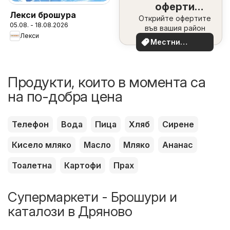
оферти
Лекси брошура
Открийте офертите
наблизо
05.08. - 18.08.2026
във вашия район
Лекси
Местни
оферти
Продукти, които в момента са
на по-добра цена
Телефон
Вода
Пица
Хляб
Сирене
Кисело мляко
Масло
Мляко
Ананас
Тоалетна
Картофи
Прах
Супермаркети - Брошури и
каталози в Дряново