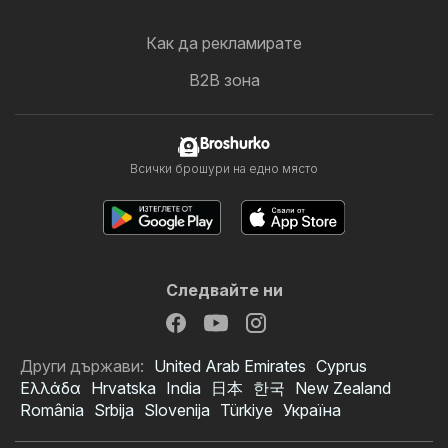
Как да рекламирате
B2B зона
Broshurko
Всички брошури на едно място
Следвайте ни
Други държави:
United Arab Emirates
Cyprus
Ελλάδα
Hrvatska
India
日本
한국
New Zealand
România
Srbija
Slovenija
Türkiye
Україна