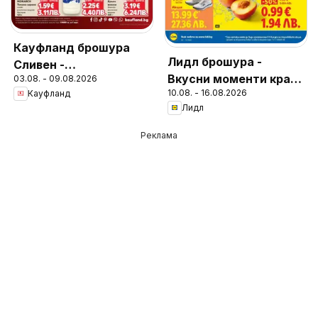
Кауфланд брошура
Лидл брошура -
Сливен -
Вкусни моменти край
03.08. - 09.08.2026
Предложения за
10.08. - 16.08.2026
Кауфланд
грила
цялото семейство
Лидл
Реклама