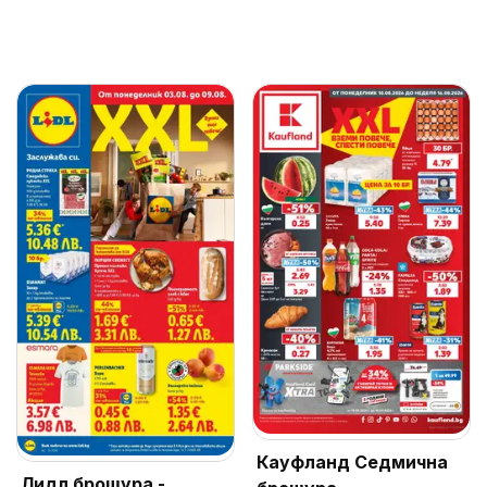
Кауфланд Седмична
Лидл брошура -