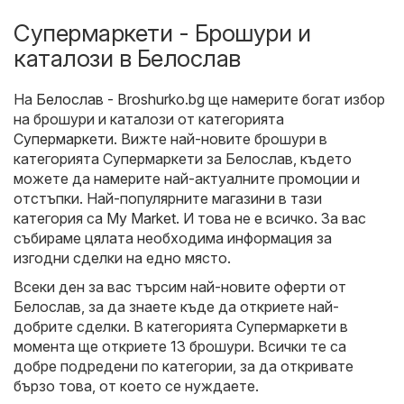
Супермаркети - Брошури и
каталози в Белослав
На
Белослав - Broshurko.bg
ще намерите богат избор
на брошури и каталози от категорията
Супермаркети
. Вижте най-новите брошури в
категорията Супермаркети за Белослав, където
можете да намерите най-актуалните промоции и
отстъпки. Най-популярните магазини в тази
категория са
My Market
. И това не е всичко. За вас
събираме цялата необходима информация за
изгодни сделки на едно място.
Всеки ден за вас търсим най-новите оферти от
Белослав, за да знаете къде да откриете най-
добрите сделки. В категорията Супермаркети в
момента ще откриете 13 брошури. Всички те са
добре подредени по категории, за да откривате
бързо това, от което се нуждаете.