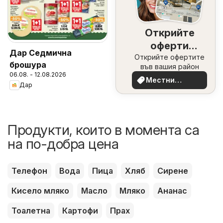
Открийте
оферти
Дар Седмична
Открийте офертите
наблизо
брошура
във вашия район
06.08. - 12.08.2026
Местни
Дар
оферти
Продукти, които в момента са
на по-добра цена
Телефон
Вода
Пица
Хляб
Сирене
Кисело мляко
Масло
Мляко
Ананас
Тоалетна
Картофи
Прах