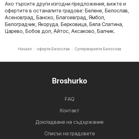
Ако търсите други изгодни предложения, вижте и
офертите в останалите градове:
Белене
,
Белослав
,
Асеновград
,
Банско
,
Благоевград
,
Ямбол
,
Белоградчик
,
Якоруда
,
Берковица
,
Бяла Слатина
,
Царево
,
Бобов дол
,
Айтос
,
Аксаково
,
Балчик
.
Начало
оферти Белослав
Супермаркети Белослав
Broshurko
FAQ
Контакт
Докладване на съдържание
Cписък на градовете