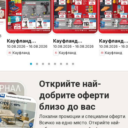
6
Кауфланд
Кауфланд
Кауфланд
10.08.2026 - 16.08.2026
10.08.2026 - 16.08.2026
10.08.2026 - 16.
брошура - Мега
брошура - Вземи
брошура - 
Кауфланд
Кауфланд
Кауфланд
оферти в Kaufland
повече, спести
повече, спе
с валидност до
повече с Kaufland
повече с Ka
16.08.2026
с валидност до
с валиднос
16.08.2026
16.08.2026
Открийте най-
добрите оферти
близо до вас
Локални промоции и специални оферти.
Всичко на едно място. Открийте най-