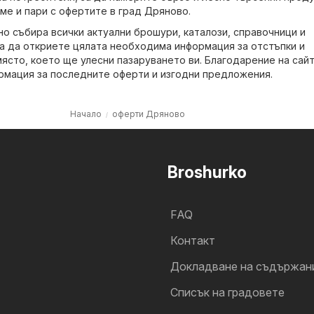
ме и пари с офертите в град Дряново.
но събира всички актуални брошури, каталози, справочници и
а да откриете цялата необходима информация за отстъпки и
ясто, което ще улесни пазаруването ви. Благодарение на сайт
рмация за последните оферти и изгодни предложения.
Начало
оферти Дряново
Broshurko
FAQ
Контакт
Докладване на съдържан
Cписък на градовете