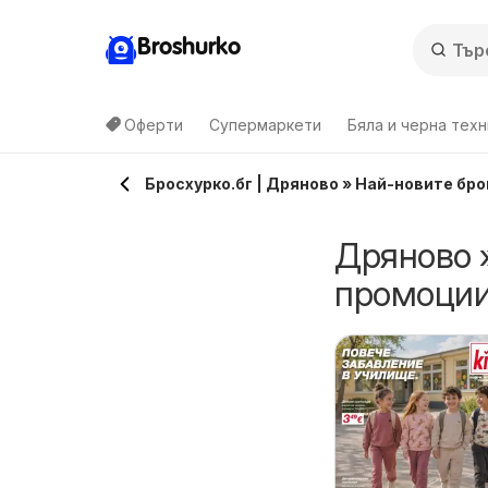
Broshurko
Оферти
Супермаркети
Бяла и черна техн
Бросхурко.бг | Дряново » Най-новите бр
Дряново 
промоции