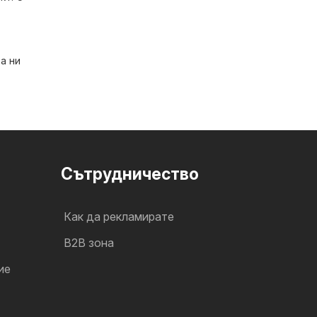
а ни
Cътрудничество
Как да рекламирате
B2B зона
ие