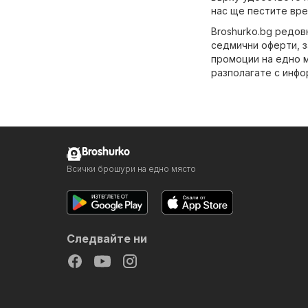
нас ще пестите вре
Broshurko.bg редов
седмични оферти, з
промоции на едно м
разполагате с инфо
Broshurko
Всички брошури на едно място
Следвайте ни