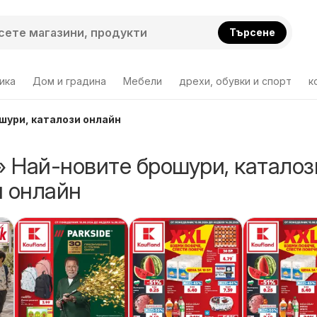
Търсене
ика
Дом и градина
Мебели
дрехи, обувки и спорт
к
ошури, каталози онлайн
» Най-новите брошури, каталоз
 онлайн