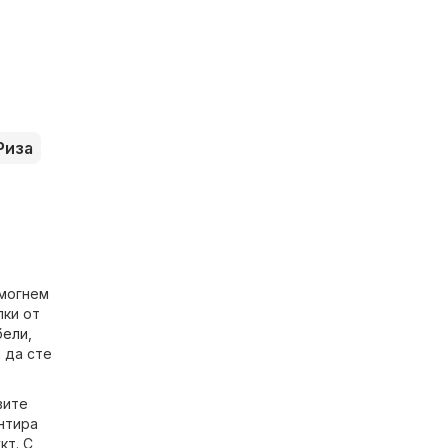
Риза
омогнем
пки от
бели
,
 да сте
вите
ентира
кт. С