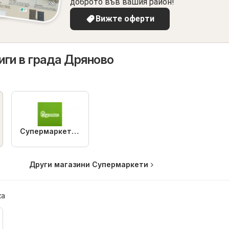
доброто във вашия район!
Вижте оферти
ги в града Дряново
Супермаркет Бурлекс
Други магазини Супермаркети
ка