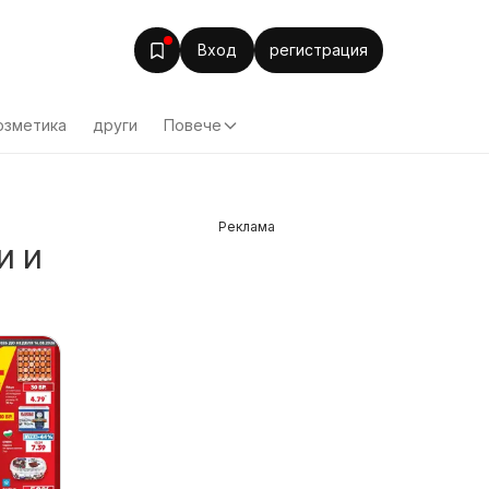
Вход
регистрация
озметика
други
Повече
Реклама
и и