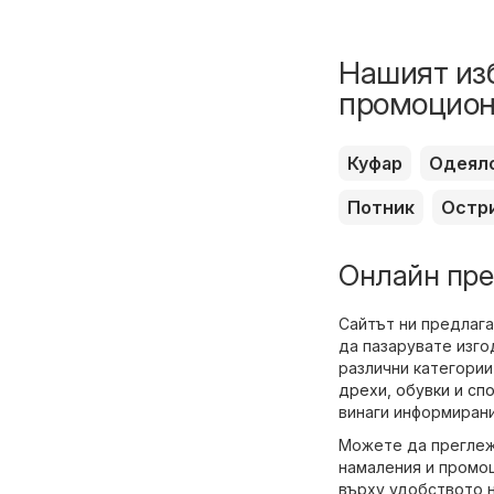
Нашият изб
промоцион
Куфар
Одеял
Потник
Остр
Онлайн пре
Сайтът ни предлага
да пазарувате изго
различни категории
дрехи, обувки и сп
винаги информирани
Можете да преглежд
намаления и промоц
върху удобството н