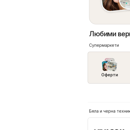
Любими вери
Супермаркети
Оферти
Бяла и черна техни