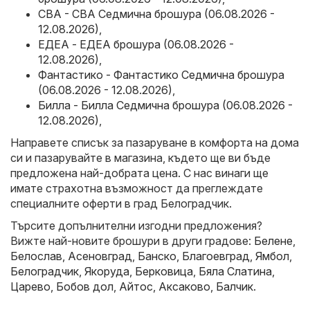
CBA - CBA Седмична брошура (06.08.2026 -
12.08.2026)
,
ЕДЕА - ЕДЕА брошура (06.08.2026 -
12.08.2026)
,
Фантастико - Фантастико Седмична брошура
(06.08.2026 - 12.08.2026)
,
Билла - Билла Седмична брошура (06.08.2026 -
12.08.2026)
,
Направете списък за пазаруване в комфорта на дома
си и пазарувайте в магазина, където ще ви бъде
предложена най-добрата цена. С нас винаги ще
имате страхотна възможност да преглеждате
специалните оферти в град Белоградчик.
Търсите допълнителни изгодни предложения?
Вижте най-новите брошури в други градове:
Белене
,
Белослав
,
Асеновград
,
Банско
,
Благоевград
,
Ямбол
,
Белоградчик
,
Якоруда
,
Берковица
,
Бяла Слатина
,
Царево
,
Бобов дол
,
Айтос
,
Аксаково
,
Балчик
.