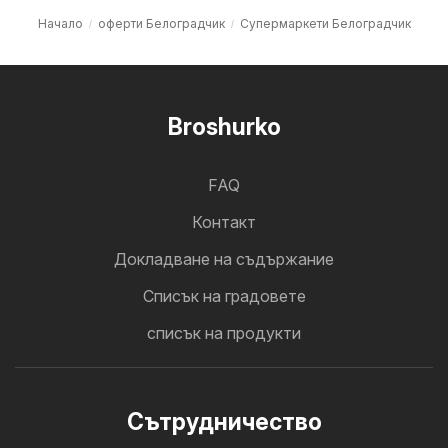
Начало
оферти Белоградчик
Супермаркети Белоградчик
Broshurko
FAQ
Контакт
Докладване на съдържание
Cписък на градовете
списък на продукти
Cътрудничество