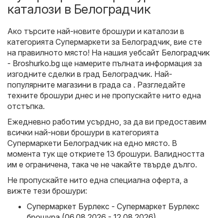
каталози в Белоградчик
Ако търсите най-новите брошури и каталози в
категорията Супермаркети за Белоградчик, вие сте
на правилното място! На нашия уебсайт
Белоградчик
- Broshurko.bg
ще намерите пълната информация за
изгодните сделки в град Белоградчик. Най-
популярните магазини в града са . Разгледайте
техните брошури днес и не пропускайте нито една
отстъпка.
Ежедневно работим усърдно, за да ви предоставим
всички най-нови брошури в категорията
Супермаркети Белоградчик на едно място. В
момента тук ще откриете 13 брошури. Валидността
им е ограничена, така че не чакайте твърде дълго.
Не пропускайте нито една специална оферта, а
вижте тези брошури:
Супермаркет Бурлекс - Супермаркет Бурлекс
брошура (06.08.2026 - 12.08.2026)
,