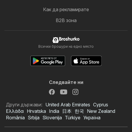
Как да рекламирате
B2B зона
Broshurko
Всички брошури на едно място
Следвайте ни
Други държави:
United Arab Emirates
Cyprus
Ελλάδα
Hrvatska
India
日本
한국
New Zealand
România
Srbija
Slovenija
Türkiye
Україна