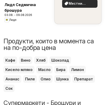
Местни
Лидл Седмична
оферти
брошура
03.08. - 09.08.2026
Лидл
Продукти, които в момента са
на по-добра цена
Кафе
Вино
Хляб
Шоколад
Кисело мляко
Масло
Бира
Лимон
Ананас
Пиле
Олио
Шунка
Препарат
Сок
Супермаркети - Брошури и