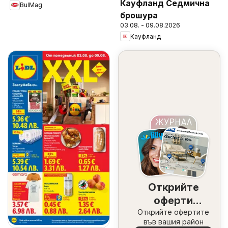
Кауфланд Седмична
BulMag
брошура
03.08. - 09.08.2026
Кауфланд
Открийте
оферти
Открийте офертите
наблизо
във вашия район