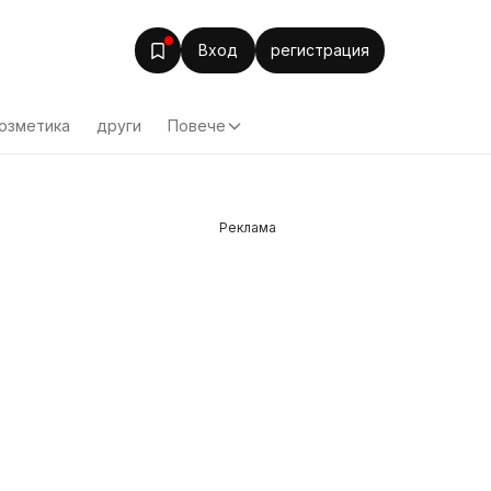
Вход
регистрация
озметика
други
Повече
Реклама