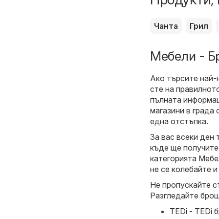
Чанта
Грил
Мебели - Б
Ако търсите най-
сте на правилнот
пълната информац
магазини в града 
една отстъпка.
За вас всеки ден 
къде ще получите
категорията Мебел
не се колебайте и
Не пропускайте с
Разгледайте брош
TEDi - TEDi 