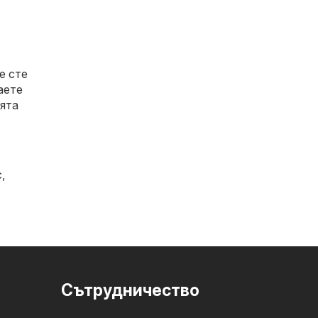
е сте
аете
ията
с
,
Cътрудничество