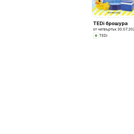
TEDi брошура
от четвъртък 30.07.20
TEDi