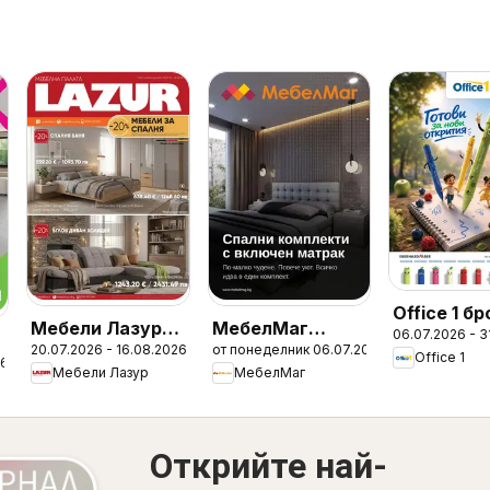
Office 1 б
Мебели Лазур
МебелМаг
06.07.2026 - 3
20.07.2026 - 16.08.2026
от понеделник 06.07.2026
брошура
брошура
Office 1
26
Мебели Лазур
МебелМаг
Открийте най-