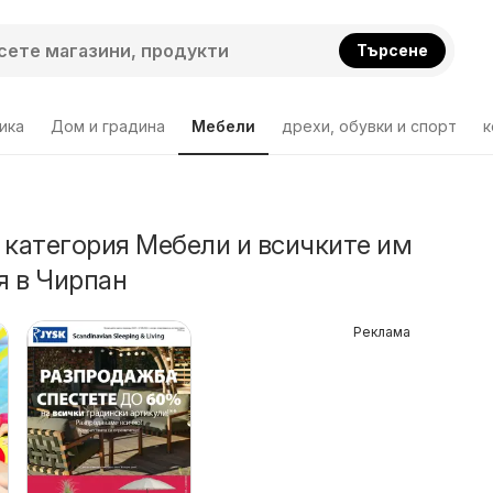
Търсене
ика
Дом и градина
Мебели
дрехи, обувки и спорт
к
 категория Мебели и всичките им
 в Чирпан
Реклама