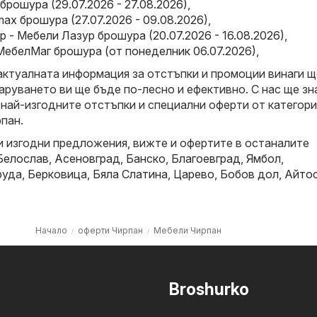
брошура (29.07.2026 - 27.08.2026)
,
x брошура (27.07.2026 - 09.08.2026)
,
 - Мебели Лазур брошура (20.07.2026 - 16.08.2026)
,
МебелМаг брошура (от понеделник 06.07.2026)
,
актуалната информация за отстъпки и промоции винаги щ
аруването ви ще бъде по-лесно и ефективно. С нас ще зн
 най-изгодните отстъпки и специални оферти от категор
пан.
и изгодни предложения, вижте и офертите в останалите
Белослав
,
Асеновград
,
Банско
,
Благоевград
,
Ямбол
,
руда
,
Берковица
,
Бяла Слатина
,
Царево
,
Бобов дол
,
Айто
Начало
оферти Чирпан
Мебели Чирпан
Broshurko