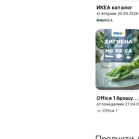
ИКЕА каталог
от вторник 30.06.2026
ИКЕА
Office 1 брошур
от понеделник 27.04.
- Хотели Horeca
Office 1
2026
Продукти, 