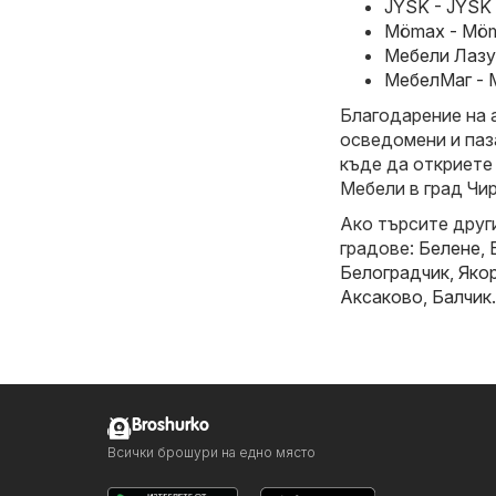
JYSK - JYSK 
Mömax - Möma
Мебели Лазур
МебелМаг - 
Благодарение на 
осведомени и паз
къде да откриете
Мебели в град Чир
Ако търсите друг
градове:
Белене
,
Белоградчик
,
Яко
Аксаково
,
Балчик
.
Broshurko
Всички брошури на едно място