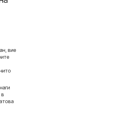
ан, вие
рите
 нито
наги
 в
затова