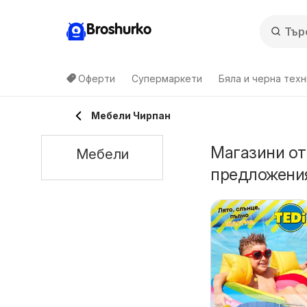
Broshurko
Оферти
Супермаркети
Бяла и черна техн
Мебели Чирпан
Магазини от
Мебели
предложения