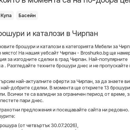
Купа
Басейн
рошури и каталози в Чирпан
новите брошури и каталози в категорията Мебели за Чирп
о място! На нашия уебсайт
Чирпан - Broshurko.bg
ще наме
ия за изгодните сделки в град Чирпан. Най-популярните
са . Разгледайте техните брошури днес и не пропускайте
търсим най-актуалните оферти за Чирпан, за да знаете ви
 най-добрите сделки. В момента ще откриете 13 брошури
и. Всички те са валидни за ограничен период от време, 
 пестете пари днес.
трахотни предложения и посещавайте сайта ни редовно.
урите:
брошура (от четвъртък 30.07.2026)
,