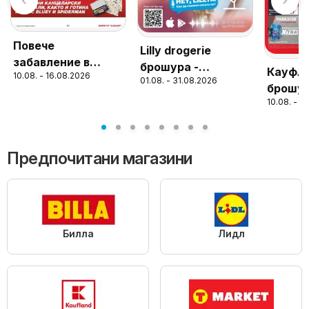
Повече
Lilly drogerie
забавление в
брошура -
Кауфл
10.08. - 16.08.2026
училище с KiK
01.08. - 31.08.2026
Предложения от
брошур
предложения
Лили Дрогерие
10.08. - 1
повече
повече 
с вали
16.08.
Предпочитани магазини
Билла
Лидл