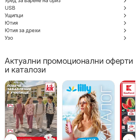
Уред за варене на ориз
USB
Ущипци
Ютия
Ютия за дрехи
Узо
Актуални промоционални оферти
и каталози