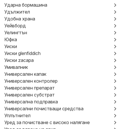
Ударна бормашина
Удължител
Удобна храна
Уейвборд
Уелингтън
Юфка
Уиски
Уиски glenfiddich
Уиски zacapa
Умивалник
Универсален капак
Универсален контролер
Универсален препарат
Универсален субстрат
Универсална подправка
Универсални почистващи средства
Уплътнител
Уред за почистване с високо налягане