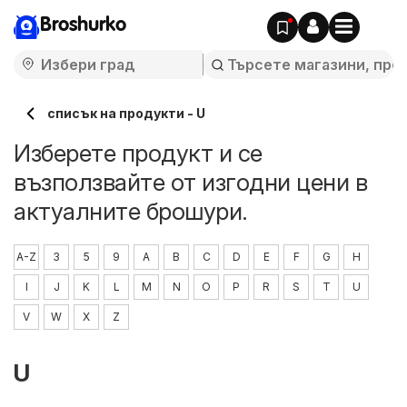
Broshurko
списък на продукти - U
Изберете продукт и се
възползвайте от изгодни цени в
актуалните брошури.
A-Z
3
5
9
A
B
C
D
E
F
G
H
I
J
K
L
M
N
O
P
R
S
T
U
V
W
X
Z
U