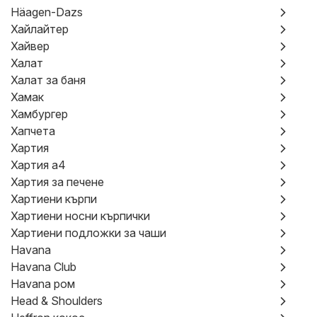
Häagen-Dazs
Хайлайтер
Хайвер
Халат
Халат за баня
Хамак
Хамбургер
Хапчета
Хартия
Хартия а4
Хартия за печене
Хартиени кърпи
Хартиени носни кърпички
Хартиени подложки за чаши
Havana
Havana Club
Havana ром
Head & Shoulders