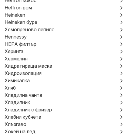
Heffron кокос
Heffron ром
Heineken
Heineken буре
Хемопреново лепило
Hennessy
HEPA филтър
Херинга
Хермелин
Хидратираща маска
Хидроизолация
Химикалка
Хляб
Хладилна чанта
Хладилник
Хладилник с фризер
Хлебни кубчета
Хлъзгаво
Хокей на лед