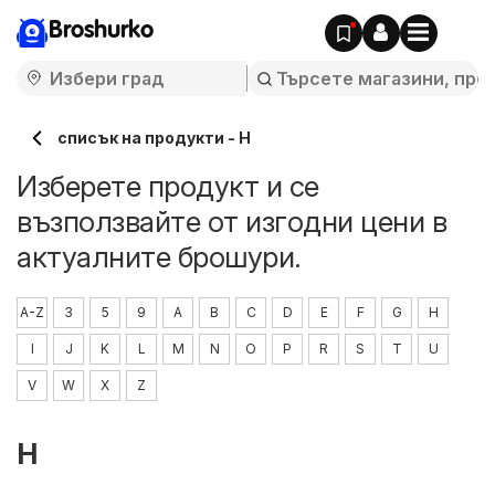
Broshurko
списък на продукти - H
Изберете продукт и се
възползвайте от изгодни цени в
актуалните брошури.
A-Z
3
5
9
A
B
C
D
E
F
G
H
I
J
K
L
M
N
O
P
R
S
T
U
V
W
X
Z
H