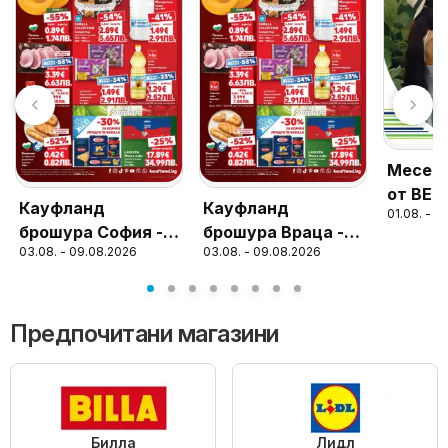
Месечн
от BEN
Кауфланд
Кауфланд
01.08. - 3
валидн
брошура София -
брошура Враца -
31.08.
03.08. - 09.08.2026
03.08. - 09.08.2026
Топ оферти
Топ оферти
Предпочитани магазини
Билла
Лидл