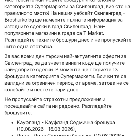
категорията Супермаркети за Свиленград, вие сте на
правилното място! На нашия уебсайт
Свиленград -
Broshurko.bg
ще намерите пълната информация за
изгодните сделки в град Свиленград. Най-
популярните магазини в града са
T Market
.
Разгледайте техните брошури днес и не пропускайте
нито една отстъпка.
За вас всеки ден търсим най-актуалните оферти за
Свиленград, за да знаете винаги къде ще получите
най-добрите сделки. В момента ще откриете 13
брошури в категорията Супермаркети. Всички те са
валидни за ограничен период от време, затова не се
колебайте и пестете пари днес.
Не пропускайте страхотни предложения и
посещавайте сайта ни редовно. Разгледайте
брошурите:
Кауфланд - Кауфланд Седмична брошура
(10.08.2026 - 16.08.2026)
,
Лидл - Лидл Седмична брошура (10.08.2026 -