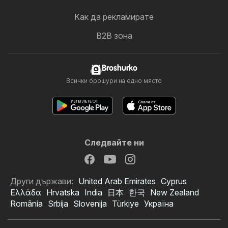
Как да рекламирате
B2B зона
Broshurko
Всички брошури на едно място
Следвайте ни
Други държави:
United Arab Emirates
Cyprus
Ελλάδα
Hrvatska
India
日本
한국
New Zealand
România
Srbija
Slovenija
Türkiye
Україна