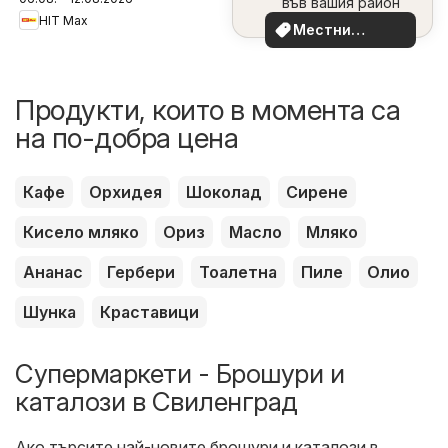
във вашия район
HIT Max
Местни
оферти
Продукти, които в момента са
на по-добра цена
Кафе
Орхидея
Шоколад
Сирене
Кисело мляко
Ориз
Масло
Мляко
Ананас
Гербери
Тоалетна
Пиле
Олио
Шунка
Краставици
Супермаркети - Брошури и
каталози в Свиленград
Ако търсите най-новите брошури и каталози в