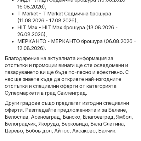
16.08.2026)
,
T Market - T Market Седмична брошура
(11.08.2026 - 17.08.2026)
,
HIT Max - HIT Max брошура (13.08.2026 -
26.08.2026)
,
МЕРКАНТО - МЕРКАНТО брошура (06.08.2026 -
12.08.2026)
.
Благодарение на актуалната информация за
отстъпки и промоции винаги ще сте осведомени и
пазаруването ви ще бъде по-лесно и ефективно. С
нас ще знаете къде да откриете най-изгодните
отстъпки и специални оферти от категорията
Супермаркети в град Свиленград.
Други градове също предлагат изгодни специални
оферти. Разгледайте предложенията и за
Белене
,
Белослав
,
Асеновград
,
Банско
,
Благоевград
,
Ямбол
,
Белоградчик
,
Якоруда
,
Берковица
,
Бяла Слатина
,
Царево
,
Бобов дол
,
Айтос
,
Аксаково
,
Балчик
.