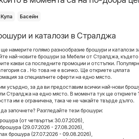
Купа
Басейн
рошури и каталози в Стралджа
 ще намерите голямо разнообразие брошури и каталози з
айте най-новите брошури за Мебели от Стралджа, където
ите какви са последните промоции и отстъпки. Популяр
атегория са . Но това не е всичко. Ще откриете цялата
мация за специалните оферти на едно място.
м усърдно, за да ви предоставим всички най-нови брош
ли Стралджа на едно място. В момента тук ще откриете 
тта им е ограничена, така че не чакайте твърде дълго.
 да започнете? Разгледайте тези брошури:
брошура (от четвъртък 30.07.2026)
,
брошура (29.07.2026 - 27.08.2026)
,
x брошура (27.07.2026 - 09.08.2026)
,