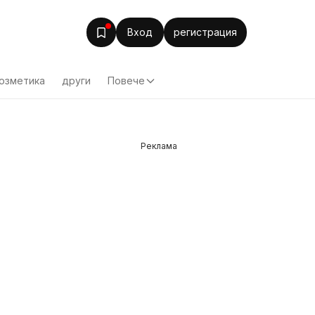
Вход
регистрация
озметика
други
Повече
Реклама