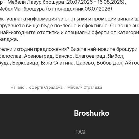
 - Мебели Лазур брошура (20.07.2026 - 16.08.2026)
,
МебелМаг брошура (от понеделник 06.07.2026)
.
актуалната информация за отстъпки и промоции винаги щ
аруването ви ще бъде по-лесно и ефективно. С нас ще зн
 най-изгодните отстъпки и специални оферти от категор
ралджа.
елни изгодни предложения? Вижте най-новите брошури 
Белослав
,
Асеновград
,
Банско
,
Благоевград
,
Ямбол
,
руда
,
Берковица
,
Бяла Слатина
,
Царево
,
Бобов дол
,
Айто
Начало
оферти Стралджа
Мебели Стралджа
Broshurko
FAQ