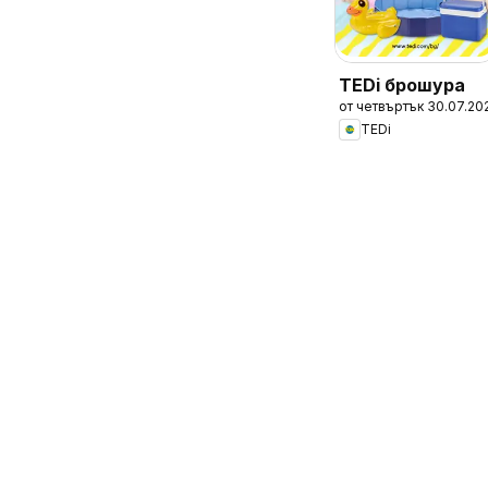
TEDi брошура
от четвъртък 30.07.20
TEDi