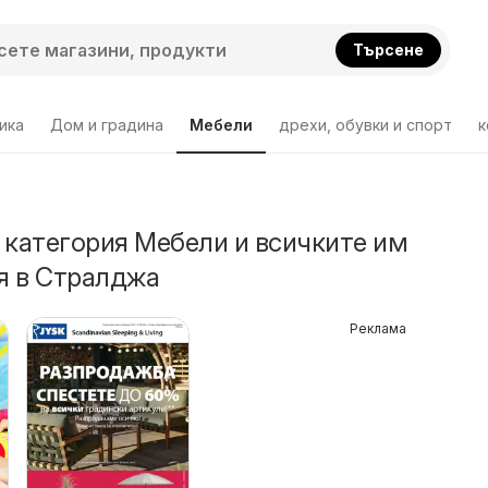
Търсене
ика
Дом и градина
Мебели
дрехи, обувки и спорт
к
 категория Мебели и всичките им
я в Стралджа
Реклама