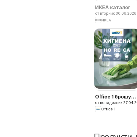
ИКЕА каталог
от вторник 30.06.2026
ИКЕА
Office 1 брошур
от понеделник 27.04.
- Хотели Horeca
Office 1
2026
Продукти, 