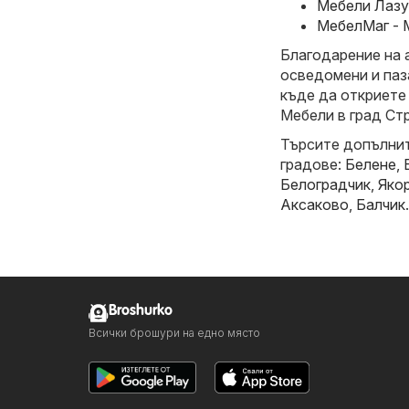
Мебели Лазур
МебелМаг - 
Благодарение на 
осведомени и паз
къде да откриете
Мебели в град Ст
Търсите допълнит
градове:
Белене
,
Белоградчик
,
Яко
Аксаково
,
Балчик
.
Broshurko
Всички брошури на едно място