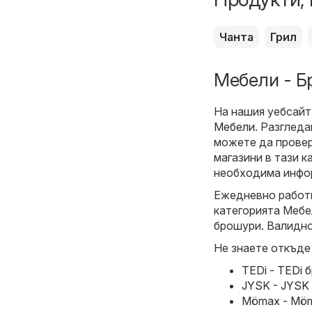
Чанта
Грил
Мебели - Б
На нашия уебсайт
Мебели
. Разглед
можете да провер
магазини в тази к
необходима инфор
Ежедневно работи
категорията Мебе
брошури. Валиднос
Не знаете откъде
TEDi - TEDi 
JYSK - JYSK 
Mömax - Möma