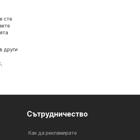
е сте
аете
ията
в други
с
,
Cътрудничество
Как да рекламирате