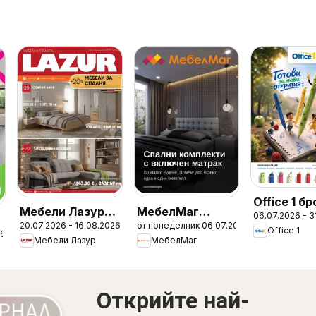
Office 1 б
Мебели Лазур
МебелМаг
06.07.2026 - 3
20.07.2026 - 16.08.2026
от понеделник 06.07.2026
брошура
брошура
Office 1
26
Мебели Лазур
МебелМаг
Открийте най-