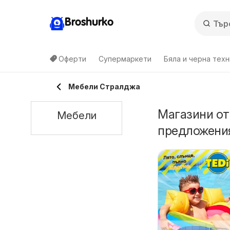
Broshurko
Оферти
Супермаркети
Бяла и черна техн
Мебели Стралджа
Магазини от
Мебели
предложени