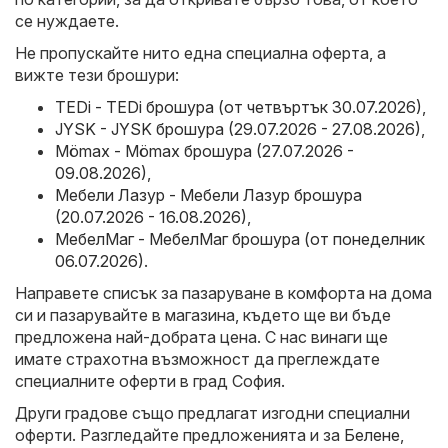
се нуждаете.
Не пропускайте нито една специална оферта, а
вижте тези брошури:
TEDi - TEDi брошура (от четвъртък 30.07.2026)
,
JYSK - JYSK брошура (29.07.2026 - 27.08.2026)
,
Mömax - Mömax брошура (27.07.2026 -
09.08.2026)
,
Мебели Лазур - Мебели Лазур брошура
(20.07.2026 - 16.08.2026)
,
МебелМаг - МебелМаг брошура (от понеделник
06.07.2026)
.
Направете списък за пазаруване в комфорта на дома
си и пазарувайте в магазина, където ще ви бъде
предложена най-добрата цена. С нас винаги ще
имате страхотна възможност да преглеждате
специалните оферти в град София.
Други градове също предлагат изгодни специални
оферти. Разгледайте предложенията и за
Белене
,