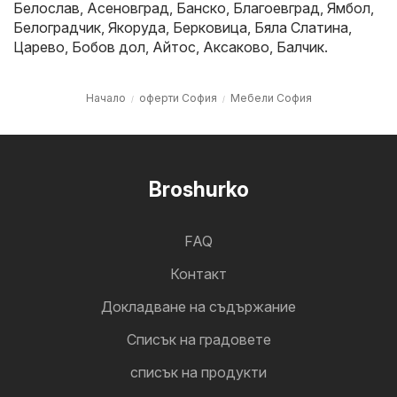
Белослав
,
Асеновград
,
Банско
,
Благоевград
,
Ямбол
,
Белоградчик
,
Якоруда
,
Берковица
,
Бяла Слатина
,
Царево
,
Бобов дол
,
Айтос
,
Аксаково
,
Балчик
.
Начало
оферти София
Мебели София
Broshurko
FAQ
Контакт
Докладване на съдържание
Cписък на градовете
списък на продукти