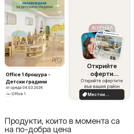
Открийте
оферти
Office 1 брошура -
Открийте офертите
наблизо
Детски градини
във вашия район
от сряда 04.03.2026
Office 1
Местни
оферти
Продукти, които в момента са
на по-добра цена