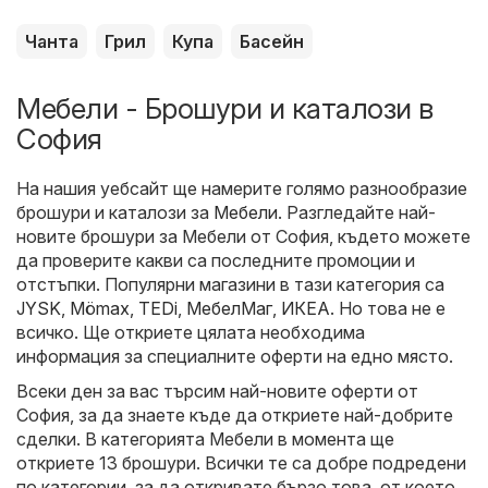
Чанта
Грил
Купа
Басейн
Мебели - Брошури и каталози в
София
На нашия уебсайт ще намерите голямо разнообразие
брошури и каталози за
Мебели
. Разгледайте най-
новите брошури за Мебели от София, където можете
да проверите какви са последните промоции и
отстъпки. Популярни магазини в тази категория са
JYSK
,
Mömax
,
TEDi
,
МебелМаг
,
ИКЕА
. Но това не е
всичко. Ще откриете цялата необходима
информация за специалните оферти на едно място.
Всеки ден за вас търсим най-новите оферти от
София, за да знаете къде да откриете най-добрите
сделки. В категорията Мебели в момента ще
откриете 13 брошури. Всички те са добре подредени
по категории, за да откривате бързо това, от което