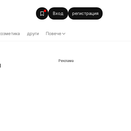
Вход
регистрация
козметика
други
Повече
Реклама
м