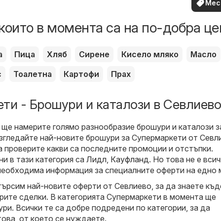
Мес
офе
които в момента са на по-добра це
а
Пица
Хляб
Сирене
Кисело мляко
Масло
с
Тоалетна
Картофи
Прах
ти - Брошури и каталози в Севлиево
 ще намерите голямо разнообразие брошури и каталози з
азгледайте най-новите брошури за Супермаркети от Севл
 проверите какви са последните промоции и отстъпки.
ни в тази категория са
Лидл
,
Кауфланд
. Но това не е вси
необходима информация за специалните оферти на едно 
търсим най-новите оферти от Севлиево, за да знаете къд
рите сделки. В категорията Супермаркети в момента ще
ри. Всички те са добре подредени по категории, за да
това, от което се нуждаете.