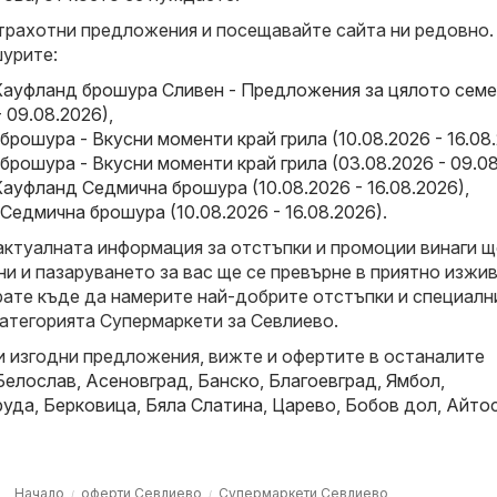
трахотни предложения и посещавайте сайта ни редовно.
урите:
Кауфланд брошура Сливен - Предложения за цялото сем
- 09.08.2026)
,
брошура - Вкусни моменти край грила (10.08.2026 - 16.08
брошура - Вкусни моменти край грила (03.08.2026 - 09.0
ауфланд Седмична брошура (10.08.2026 - 16.08.2026)
,
Седмична брошура (10.08.2026 - 16.08.2026)
.
актуалната информация за отстъпки и промоции винаги щ
и и пазаруването за вас ще се превърне в приятно изжив
рате къде да намерите най-добрите отстъпки и специалн
атегорията Супермаркети за Севлиево.
и изгодни предложения, вижте и офертите в останалите
Белослав
,
Асеновград
,
Банско
,
Благоевград
,
Ямбол
,
руда
,
Берковица
,
Бяла Слатина
,
Царево
,
Бобов дол
,
Айто
Начало
оферти Севлиево
Супермаркети Севлиево