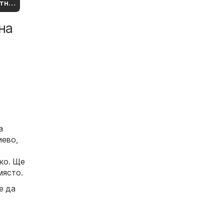
тни
рти
на
а
иево,
чко. Ще
място.
е да