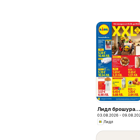
Лидл брошура -
03.08.2026 - 09.08.20
Вкусни момент
Лидл
край грила