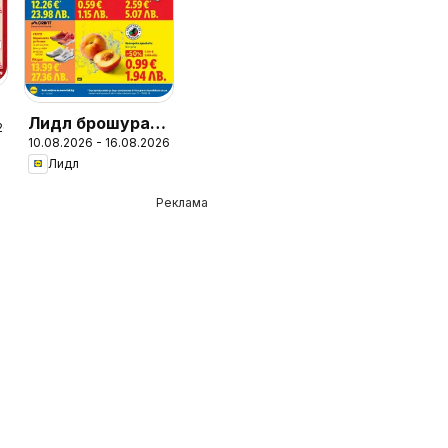
Лидл брошура -
26
н
10.08.2026 - 16.08.2026
Вкусни моменти
Лидл
край грила
Реклама