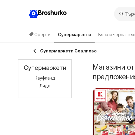
Broshurko
Оферти
Супермаркети
Бяла и черна тех
Супермаркети Севлиево
Магазини от
Супермаркети
предложения
Кауфланд
Лидл