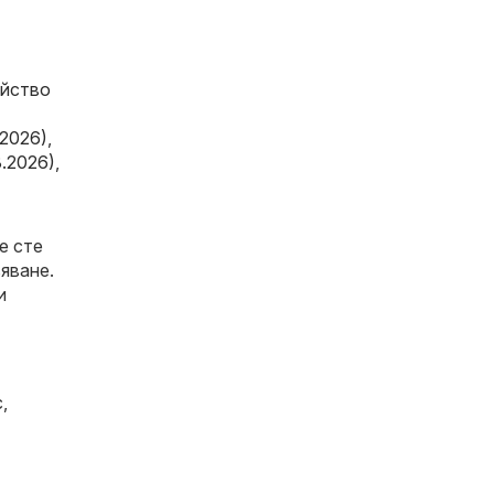
ейство
.2026)
,
8.2026)
,
е сте
яване.
и
с
,