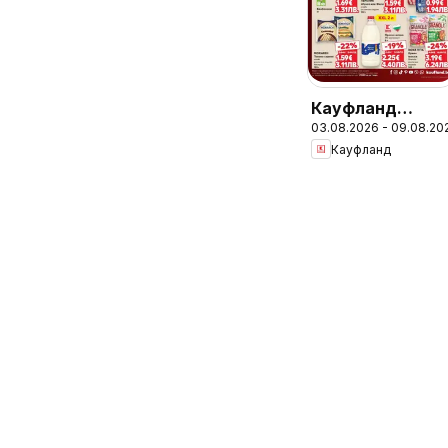
Кауфланд
03.08.2026 - 09.08.20
брошура Сливе
Кауфланд
- Предложения
за цялото
семейство