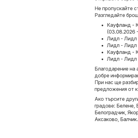
Не пропускайте с
Разгледайте брош
Кауфланд - 
(03.08.2026 
Лидл - Лидл 
Лидл - Лидл 
Кауфланд - К
Лидл - Лидл 
Благодарение на 
добре информиран
При нас ще разби
предложения от к
Ако търсите друг
градове:
Белене
,
Белоградчик
,
Яко
Аксаково
,
Балчик
.