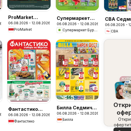
ProMarket
Супермаркет
CBA Седм
06.08.2026 - 12.08.2026
26
брошура
06.08.2026 - 12.08.2026
Бурлекс
06.08.2026 - 1
брошура
ProMarket
Супермаркет Бурлекс
CBA
брошура
Откр
Билла Седмична
Фантастико
офе
06.08.2026 - 12.08.2026
брошура
26
06.08.2026 - 12.08.2026
Седмична
набл
Откри
Билла
Фантастико
брошура
офертит
вашия 