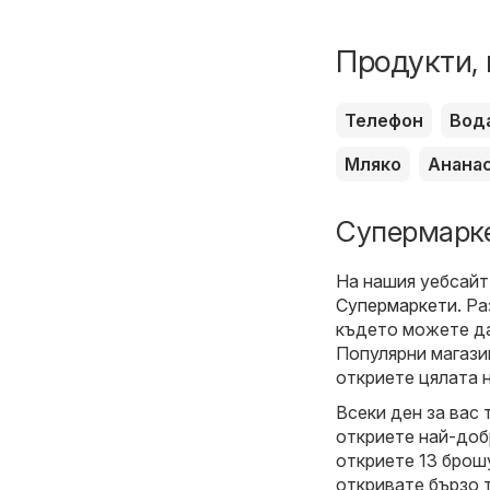
Продукти, 
Телефон
Вод
Мляко
Анана
Супермарке
На нашия уебсайт
Супермаркети
. Р
където можете да
Популярни магази
откриете цялата 
Всеки ден за вас 
откриете най-доб
откриете 13 брошу
откривате бързо 