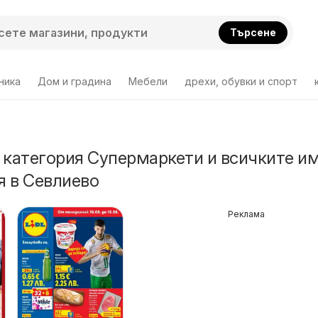
Търсене
ника
Дом и градина
Мебели
дрехи, обувки и спорт
 категория Супермаркети и всичките и
 в Севлиево
Реклама