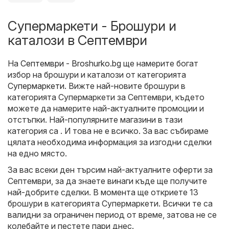
Супермаркети - Брошури и
каталози в Септември
На
Септември - Broshurko.bg
ще намерите богат
избор на брошури и каталози от категорията
Супермаркети
. Вижте най-новите брошури в
категорията Супермаркети за Септември, където
можете да намерите най-актуалните промоции и
отстъпки. Най-популярните магазини в тази
категория са . И това не е всичко. За вас събираме
цялата необходима информация за изгодни сделки
на едно място.
За вас всеки ден търсим най-актуалните оферти за
Септември, за да знаете винаги къде ще получите
най-добрите сделки. В момента ще откриете 13
брошури в категорията Супермаркети. Всички те са
валидни за ограничен период от време, затова не се
колебайте и пестете пари днес.