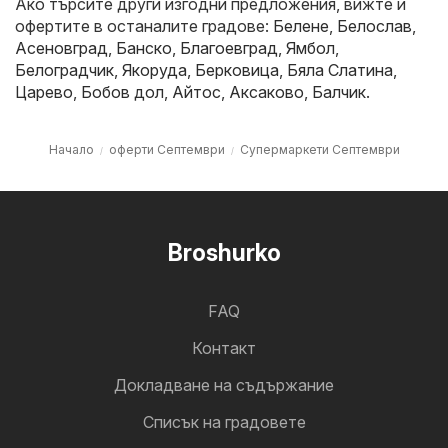
Ако търсите други изгодни предложения, вижте и
офертите в останалите градове:
Белене
,
Белослав
,
Асеновград
,
Банско
,
Благоевград
,
Ямбол
,
Белоградчик
,
Якоруда
,
Берковица
,
Бяла Слатина
,
Царево
,
Бобов дол
,
Айтос
,
Аксаково
,
Балчик
.
Начало
оферти Септември
Супермаркети Септември
Broshurko
FAQ
Контакт
Докладване на съдържание
Cписък на градовете