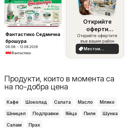
Открийте
оферти
Фантастико Седмична
Открийте офертите
наблизо
брошура
във вашия район
06.08. - 12.08.2026
Местни
Фантастико
оферти
Продукти, които в момента са
на по-добра цена
Кафе
Шоколад
Салата
Масло
Мляко
Шницел
Подправки
Яйца
Пиле
Шунка
Салам
Прах