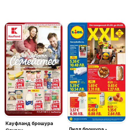
Кауфланд брошура
Лидл брошура -