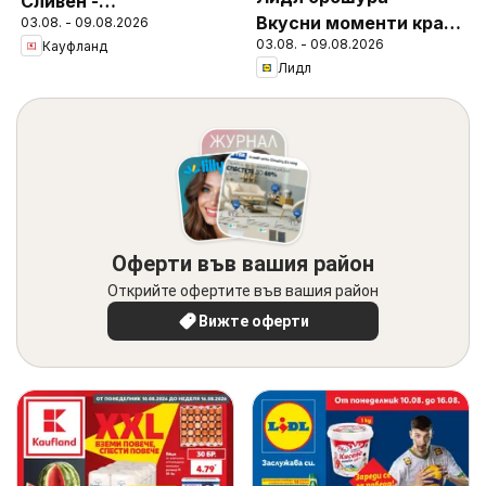
Сливен -
Вкусни моменти край
03.08. - 09.08.2026
Предложения за
03.08. - 09.08.2026
Кауфланд
грила
цялото семейство
Лидл
Оферти във вашия район
Открийте офертите във вашия район
Вижте оферти