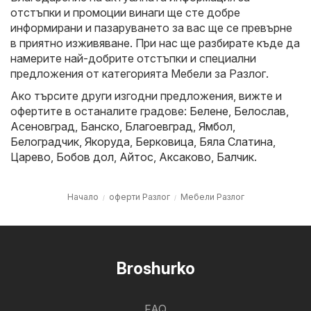
отстъпки и промоции винаги ще сте добре
информирани и пазаруването за вас ще се превърне
в приятно изживяване. При нас ще разбирате къде да
намерите най-добрите отстъпки и специални
предложения от категорията Мебели за Разлог.
Ако търсите други изгодни предложения, вижте и
офертите в останалите градове:
Белене
,
Белослав
,
Асеновград
,
Банско
,
Благоевград
,
Ямбол
,
Белоградчик
,
Якоруда
,
Берковица
,
Бяла Слатина
,
Царево
,
Бобов дол
,
Айтос
,
Аксаково
,
Балчик
.
Начало
оферти Разлог
Мебели Разлог
Broshurko
FAQ