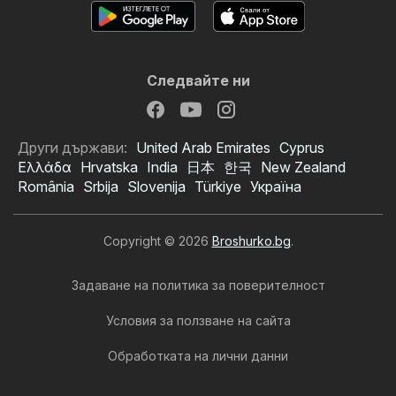
Следвайте ни
Други държави:
United Arab Emirates
Cyprus
Ελλάδα
Hrvatska
India
日本
한국
New Zealand
România
Srbija
Slovenija
Türkiye
Україна
Copyright © 2026
Broshurko.bg
.
Задаване на политика за поверителност
Условия за ползване на сайта
Обработката на лични данни