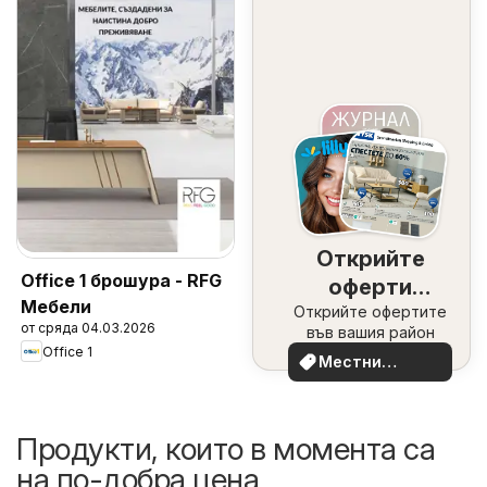
Открийте
Office 1 брошура - RFG
оферти
Мебели
Открийте офертите
наблизо
от сряда 04.03.2026
във вашия район
Office 1
Местни
оферти
Продукти, които в момента са
на по-добра цена