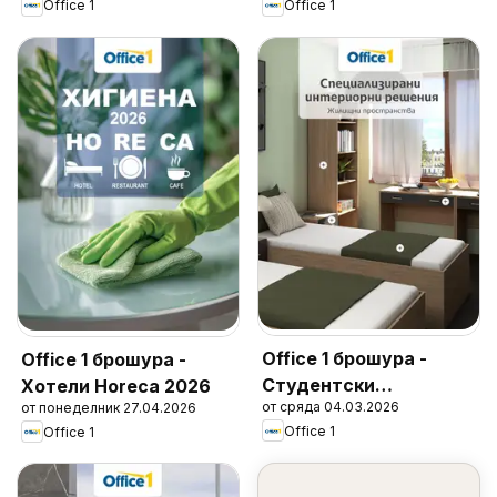
Office 1
Office 1
Office 1 брошура -
Office 1 брошура -
Студентски
Хотели Horeca 2026
от сряда 04.03.2026
от понеделник 27.04.2026
общежития
Office 1
Office 1