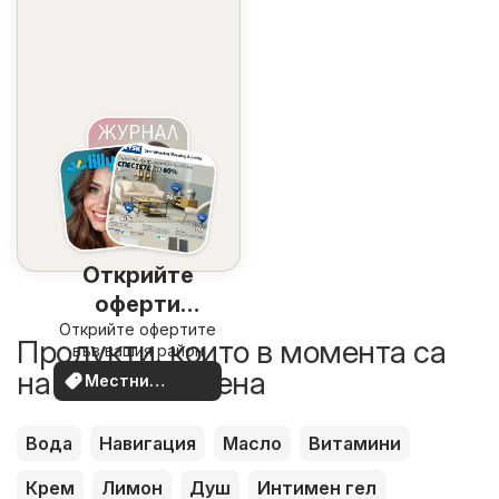
Открийте
оферти
Открийте офертите
наблизо
Продукти, които в момента са
във вашия район
на по-добра цена
Местни
оферти
Вода
Навигация
Масло
Витамини
Крем
Лимон
Душ
Интимен гел