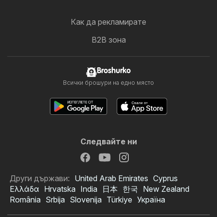
Как да рекламирате
B2B зона
Broshurko
Всички брошури на едно място
Следвайте ни
Други държави:
United Arab Emirates
Cyprus
Ελλάδα
Hrvatska
India
日本
한국
New Zealand
România
Srbija
Slovenija
Türkiye
Україна