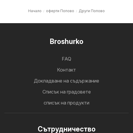
Начало
оферти Попово
Други Попово
Broshurko
FAQ
Контакт
Докладване на съдържание
Cписък на градовете
списък на продукти
Cътрудничество