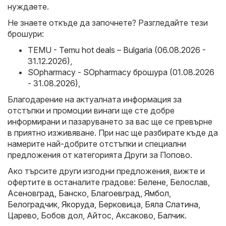
нуждаете.
Не знаете откъде да започнете? Разгледайте тези
брошури:
TEMU - Temu hot deals – Bulgaria (06.08.2026 -
31.12.2026)
,
SOpharmacy - SOpharmacy брошура (01.08.2026
- 31.08.2026)
,
Благодарение на актуалната информация за
отстъпки и промоции винаги ще сте добре
информирани и пазаруването за вас ще се превърне
в приятно изживяване. При нас ще разбирате къде да
намерите най-добрите отстъпки и специални
предложения от категорията Други за Попово.
Ако търсите други изгодни предложения, вижте и
офертите в останалите градове:
Белене
,
Белослав
,
Асеновград
,
Банско
,
Благоевград
,
Ямбол
,
Белоградчик
,
Якоруда
,
Берковица
,
Бяла Слатина
,
Царево
,
Бобов дол
,
Айтос
,
Аксаково
,
Балчик
.