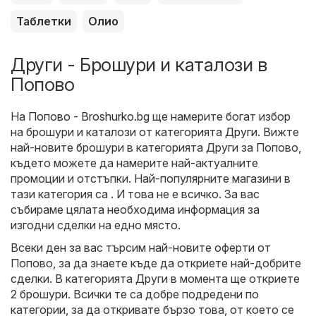
Таблетки
Олио
Други - Брошури и каталози в
Попово
На
Попово - Broshurko.bg
ще намерите богат избор
на брошури и каталози от категорията
Други
. Вижте
най-новите брошури в категорията Други за Попово,
където можете да намерите най-актуалните
промоции и отстъпки. Най-популярните магазини в
тази категория са . И това не е всичко. За вас
събираме цялата необходима информация за
изгодни сделки на едно място.
Всеки ден за вас търсим най-новите оферти от
Попово, за да знаете къде да откриете най-добрите
сделки. В категорията Други в момента ще откриете
2 брошури. Всички те са добре подредени по
категории, за да откривате бързо това, от което се