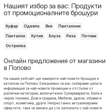
Нашият избор за вас: Продукти
от промоционалните брошури
Куфар
Одеяло
Яке
Панталони
Панталон
Кутия
Блуза
Риза
Потник
Острилка
Онлайн предложения от магазини
в Попово
На нашия уебсайт ще намерите най-новите брошури и
каталози за Попово. Ежедневно за вас събираме цялата
информация за най-новите промоции и отстъпки от
различни категории, включително
Супермаркети
,
Бяла и
черна техника
,
Дом и градина
,
Мебели
,
дрехи, обувки и
спорт
,
козметика
,
други
. Непрестанно актуализираме
офертите, така че винаги да сте запознати с най-новите