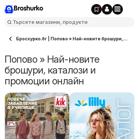
Broshurko
Бросхурко.бг | Попово » Най-новите брошури,
каталози онлайн
Попово » Най-новите
брошури, каталози и
промоции онлайн
и