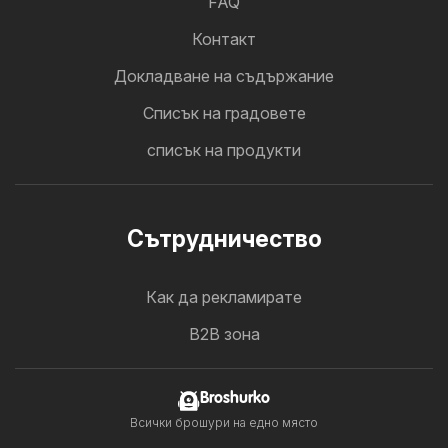
FAQ
Контакт
Докладване на съдържание
Cписък на градовете
списък на продукти
Cътрудничество
Как да рекламирате
B2B зона
Broshurko
Всички брошури на едно място