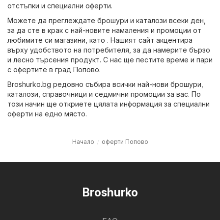
отстъпки и специални оферти.
Можете да преглеждате брошури и каталози всеки ден,
за да сте в крак с най-новите намаления и промоции от
любимите си магазини, като . Нашият сайт акцентира
върху удобството на потребителя, за да намерите бързо
и лесно търсения продукт. С нас ще пестите време и пари
с офертите в град Попово.
Broshurko.bg редовно събира всички най-нови брошури,
каталози, справочници и седмични промоции за вас. По
този начин ще откриете цялата информация за специални
оферти на едно място.
Начало
оферти Попово
Broshurko