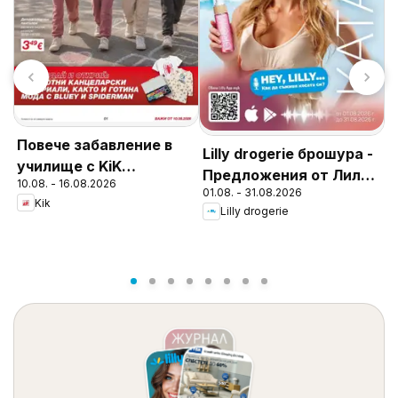
Повече забавление в
З
Lilly drogerie брошура -
училище с KiK
П
Предложения от Лили
10.08. - 16.08.2026
предложения
0
01.08. - 31.08.2026
Дрогерие
Kik
Lilly drogerie