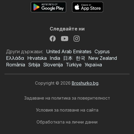
Следвайте ни
Други държави:
United Arab Emirates
Cyprus
Ελλάδα
Hrvatska
India
日本
한국
New Zealand
România
Srbija
Slovenija
Türkiye
Україна
Copyright © 2026
Broshurko.bg
.
Задаване на политика за поверителност
Условия за ползване на сайта
Обработката на лични данни