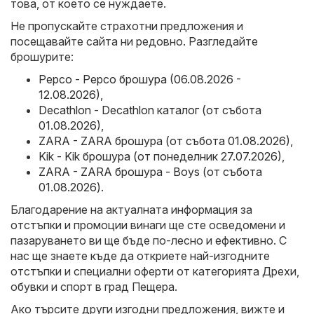
това, от което се нуждаете.
Не пропускайте страхотни предложения и
посещавайте сайта ни редовно. Разгледайте
брошурите:
Pepco - Pepco брошура (06.08.2026 -
12.08.2026)
,
Decathlon - Decathlon каталог (от събота
01.08.2026)
,
ZARA - ZARA брошура (от събота 01.08.2026)
,
Kik - Kik брошура (от понеделник 27.07.2026)
,
ZARA - ZARA брошура - Boys (от събота
01.08.2026)
.
Благодарение на актуалната информация за
отстъпки и промоции винаги ще сте осведомени и
пазаруването ви ще бъде по-лесно и ефективно. С
нас ще знаете къде да откриете най-изгодните
отстъпки и специални оферти от категорията Дрехи,
обувки и спорт в град Пещера.
Ако търсите други изгодни предложения, вижте и