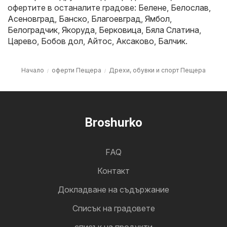
офертите в останалите градове:
Белене
,
Белослав
,
Асеновград
,
Банско
,
Благоевград
,
Ямбол
,
Белоградчик
,
Якоруда
,
Берковица
,
Бяла Слатина
,
Царево
,
Бобов дол
,
Айтос
,
Аксаково
,
Балчик
.
Начало
оферти Пещера
Дрехи, обувки и спорт Пещера
Broshurko
FAQ
Контакт
Докладване на съдържание
Cписък на градовете