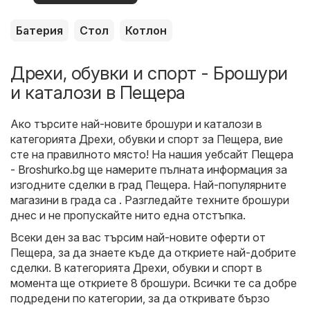
оферти
Батерия
Стол
Котлон
Дрехи, обувки и спорт - Брошури
и каталози в Пещера
Ако търсите най-новите брошури и каталози в
категорията Дрехи, обувки и спорт за Пещера, вие
сте на правилното място! На нашия уебсайт
Пещера
- Broshurko.bg
ще намерите пълната информация за
изгодните сделки в град Пещера. Най-популярните
магазини в града са . Разгледайте техните брошури
днес и не пропускайте нито една отстъпка.
Всеки ден за вас търсим най-новите оферти от
Пещера, за да знаете къде да откриете най-добрите
сделки. В категорията Дрехи, обувки и спорт в
момента ще откриете 8 брошури. Всички те са добре
подредени по категории, за да откривате бързо