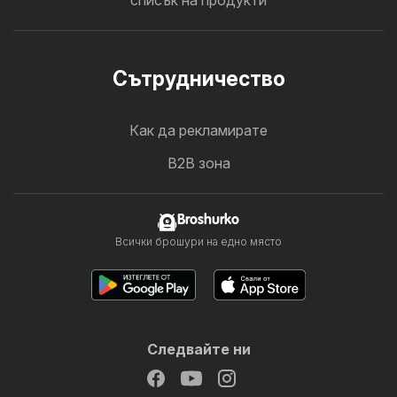
списък на продукти
Cътрудничество
Как да рекламирате
B2B зона
Broshurko
Всички брошури на едно място
Следвайте ни