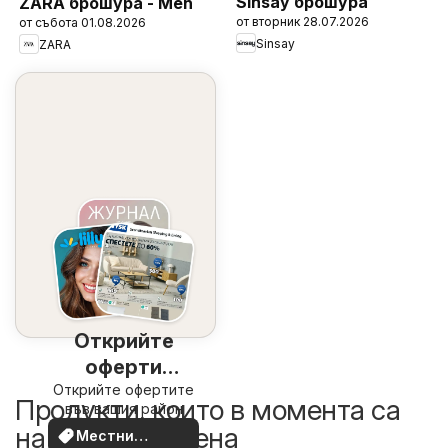
Sinsay брошура
ZARA брошура - Men
от вторник 28.07.2026
от събота 01.08.2026
Sinsay
ZARA
Открийте
оферти
Открийте офертите
наблизо
Продукти, които в момента са
във вашия район
на по-добра цена
Местни