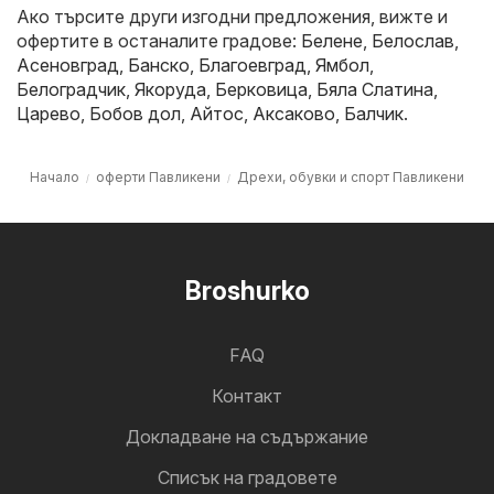
Ако търсите други изгодни предложения, вижте и
офертите в останалите градове:
Белене
,
Белослав
,
Асеновград
,
Банско
,
Благоевград
,
Ямбол
,
Белоградчик
,
Якоруда
,
Берковица
,
Бяла Слатина
,
Царево
,
Бобов дол
,
Айтос
,
Аксаково
,
Балчик
.
Начало
оферти Павликени
Дрехи, обувки и спорт Павликени
Broshurko
FAQ
Контакт
Докладване на съдържание
Cписък на градовете