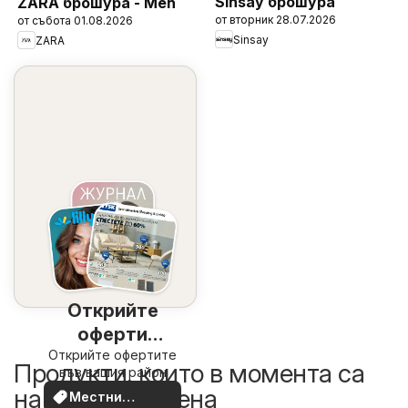
Sinsay брошура
ZARA брошура - Men
от вторник 28.07.2026
от събота 01.08.2026
Sinsay
ZARA
Открийте
оферти
Открийте офертите
наблизо
Продукти, които в момента са
във вашия район
на по-добра цена
Местни