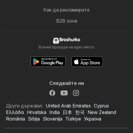
Как да рекламирате
B2B зона
Broshurko
Всички брошури на едно място
Следвайте ни
Други държави:
United Arab Emirates
Cyprus
Ελλάδα
Hrvatska
India
日本
한국
New Zealand
România
Srbija
Slovenija
Türkiye
Україна