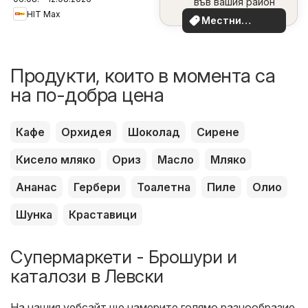
във вашия район
HIT Max
Местни
оферти
Продукти, които в момента са
на по-добра цена
Кафе
Орхидея
Шоколад
Сирене
Кисело мляко
Ориз
Масло
Мляко
Ананас
Гербери
Тоалетна
Пиле
Олио
Шунка
Краставици
Супермаркети - Брошури и
каталози в Левски
На нашия уебсайт ще намерите голямо разнообразие