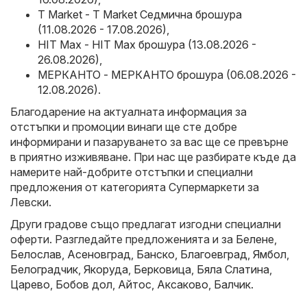
T Market - T Market Седмична брошура
(11.08.2026 - 17.08.2026)
,
HIT Max - HIT Max брошура (13.08.2026 -
26.08.2026)
,
МЕРКАНТО - МЕРКАНТО брошура (06.08.2026 -
12.08.2026)
.
Благодарение на актуалната информация за
отстъпки и промоции винаги ще сте добре
информирани и пазаруването за вас ще се превърне
в приятно изживяване. При нас ще разбирате къде да
намерите най-добрите отстъпки и специални
предложения от категорията Супермаркети за
Левски.
Други градове също предлагат изгодни специални
оферти. Разгледайте предложенията и за
Белене
,
Белослав
,
Асеновград
,
Банско
,
Благоевград
,
Ямбол
,
Белоградчик
,
Якоруда
,
Берковица
,
Бяла Слатина
,
Царево
,
Бобов дол
,
Айтос
,
Аксаково
,
Балчик
.