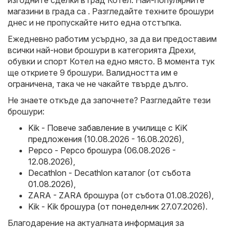
изгодните сделки в град Котел. Най-популярните
магазини в града са . Разгледайте техните брошури
днес и не пропускайте нито една отстъпка.
Ежедневно работим усърдно, за да ви предоставим
всички най-нови брошури в категорията Дрехи,
обувки и спорт Котел на едно място. В момента тук
ще откриете 9 брошури. Валидността им е
ограничена, така че не чакайте твърде дълго.
Не знаете откъде да започнете? Разгледайте тези
брошури:
Kik - Повече забавление в училище с KiK
предложения (10.08.2026 - 16.08.2026)
,
Pepco - Pepco брошура (06.08.2026 -
12.08.2026)
,
Decathlon - Decathlon каталог (от събота
01.08.2026)
,
ZARA - ZARA брошура (от събота 01.08.2026)
,
Kik - Kik брошура (от понеделник 27.07.2026)
.
Благодарение на актуалната информация за