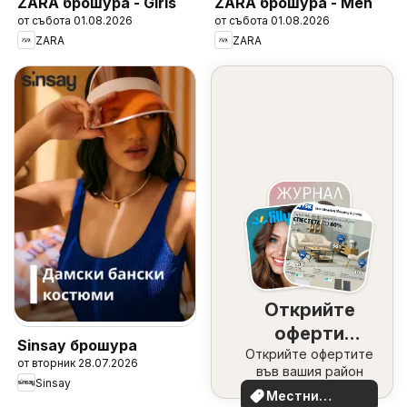
ZARA брошура - Girls
ZARA брошура - Men
от събота 01.08.2026
от събота 01.08.2026
ZARA
ZARA
Открийте
оферти
Sinsay брошура
Открийте офертите
наблизо
от вторник 28.07.2026
във вашия район
Sinsay
Местни