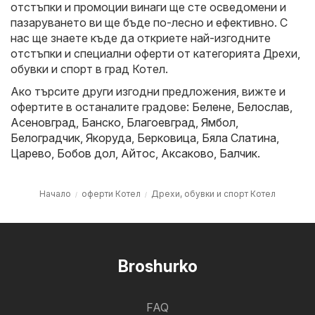
отстъпки и промоции винаги ще сте осведомени и
пазаруването ви ще бъде по-лесно и ефективно. С
нас ще знаете къде да откриете най-изгодните
отстъпки и специални оферти от категорията Дрехи,
обувки и спорт в град Котел.
Ако търсите други изгодни предложения, вижте и
офертите в останалите градове:
Белене
,
Белослав
,
Асеновград
,
Банско
,
Благоевград
,
Ямбол
,
Белоградчик
,
Якоруда
,
Берковица
,
Бяла Слатина
,
Царево
,
Бобов дол
,
Айтос
,
Аксаково
,
Балчик
.
Начало
оферти Котел
Дрехи, обувки и спорт Котел
Broshurko
FAQ