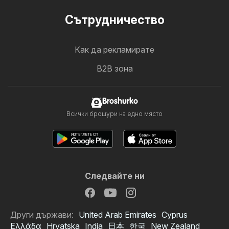
Cътрудничество
Как да рекламирате
B2B зона
Broshurko
Всички брошури на едно място
Следвайте ни
Други държави:
United Arab Emirates
Cyprus
Ελλάδα
Hrvatska
India
日本
한국
New Zealand