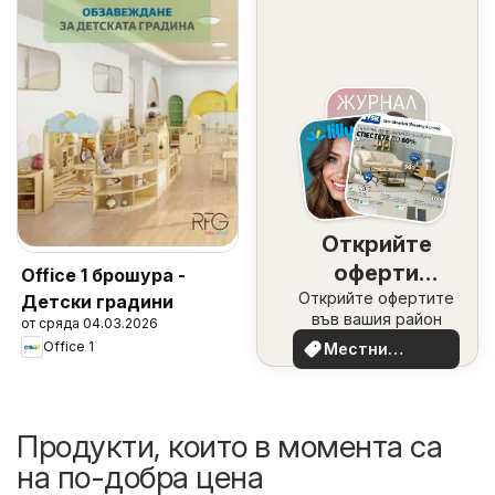
Открийте
оферти
Office 1 брошура -
Открийте офертите
наблизо
Детски градини
във вашия район
от сряда 04.03.2026
Office 1
Местни
оферти
Продукти, които в момента са
на по-добра цена