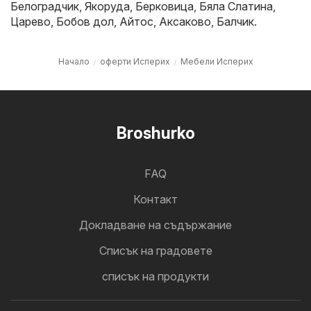
Белоградчик
,
Якоруда
,
Берковица
,
Бяла Слатина
,
Царево
,
Бобов дол
,
Айтос
,
Аксаково
,
Балчик
.
Начало
оферти Исперих
Мебели Исперих
Broshurko
FAQ
Контакт
Докладване на съдържание
Cписък на градовете
списък на продукти