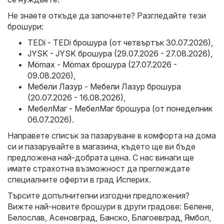
Не знаете откъде да започнете? Разгледайте тези
брошури:
TEDi - TEDi брошура (от четвъртък 30.07.2026)
,
JYSK - JYSK брошура (29.07.2026 - 27.08.2026)
,
Mömax - Mömax брошура (27.07.2026 -
09.08.2026)
,
Мебели Лазур - Мебели Лазур брошура
(20.07.2026 - 16.08.2026)
,
МебелМаг - МебелМаг брошура (от понеделник
06.07.2026)
.
Направете списък за пазаруване в комфорта на дома
си и пазарувайте в магазина, където ще ви бъде
предложена най-добрата цена. С нас винаги ще
имате страхотна възможност да преглеждате
специалните оферти в град Исперих.
Търсите допълнителни изгодни предложения?
Вижте най-новите брошури в други градове:
Белене
,
Белослав
,
Асеновград
,
Банско
,
Благоевград
,
Ямбол
,