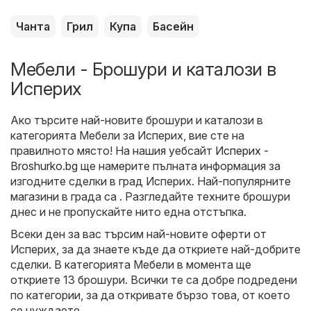
Чанта
Грил
Купа
Басейн
Мебели - Брошури и каталози в
Исперих
Ако търсите най-новите брошури и каталози в
категорията Мебели за Исперих, вие сте на
правилното място! На нашия уебсайт
Исперих -
Broshurko.bg
ще намерите пълната информация за
изгодните сделки в град Исперих. Най-популярните
магазини в града са . Разгледайте техните брошури
днес и не пропускайте нито една отстъпка.
Всеки ден за вас търсим най-новите оферти от
Исперих, за да знаете къде да откриете най-добрите
сделки. В категорията Мебели в момента ще
откриете 13 брошури. Всички те са добре подредени
по категории, за да откривате бързо това, от което
се нуждаете.