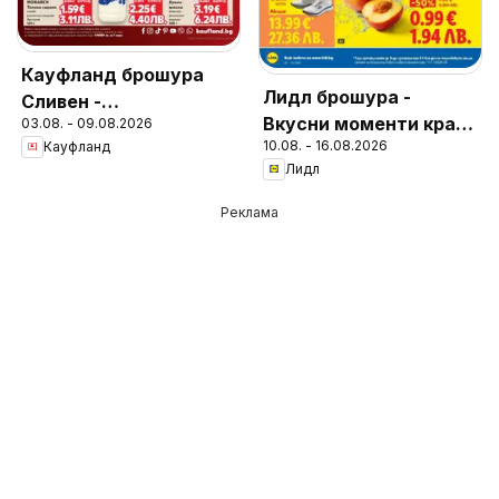
Кауфланд брошура
Лидл брошура -
Сливен -
Вкусни моменти край
03.08. - 09.08.2026
Предложения за
10.08. - 16.08.2026
Кауфланд
грила
цялото семейство
Лидл
Реклама