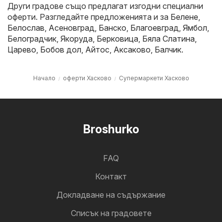
Други градове също предлагат изгодни специални
оферти. Разгледайте предложенията и за
Белене
,
Белослав
,
Асеновград
,
Банско
,
Благоевград
,
Ямбол
,
Белоградчик
,
Якоруда
,
Берковица
,
Бяла Слатина
,
Царево
,
Бобов дол
,
Айтос
,
Аксаково
,
Балчик
.
Начало
оферти Хасково
Супермаркети Хасково
Broshurko
FAQ
Контакт
Докладване на съдържание
Cписък на градовете