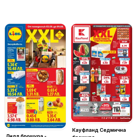
Кауфланд Седмична
Лидл брошура -