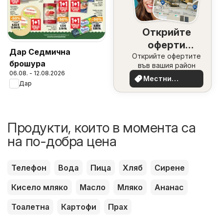
Открийте
оферти
Дар Седмична
Открийте офертите
наблизо
брошура
във вашия район
06.08. - 12.08.2026
Местни
Дар
оферти
Продукти, които в момента са
на по-добра цена
Телефон
Вода
Пица
Хляб
Сирене
Кисело мляко
Масло
Мляко
Ананас
Тоалетна
Картофи
Прах