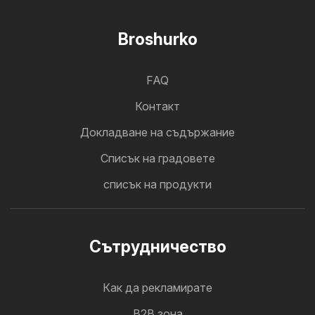
Broshurko
FAQ
Контакт
Докладване на съдържание
Cписък на градовете
списък на продукти
Cътрудничество
Как да рекламирате
B2B зона