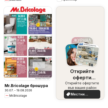
Открийте
оферти
Открийте офертите
наблизо
Mr.Bricolage брошура
във вашия район
30.07. - 19.08.2026
Местни
Mr.Bricolage
оферти