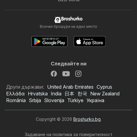
Broshurko
Всички брошури на едно място
Следвайте ни
Други държави:
United Arab Emirates
Cyprus
Ελλάδα
Hrvatska
India
日本
한국
New Zealand
România
Srbija
Slovenija
Türkiye
Україна
Copyright © 2026
Broshurko.bg
.
Задаване на политика за поверителност