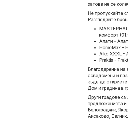
затова не се коле
Не пропускайте с
Разгледайте брош
MASTERHAUS
комфорт (01.
Алати - Алат
HomeMax - H
Aiko XXXL - 
Praktis - Pra
Благодарение на 
осведомени и паз
къде да откриете
Дом и градина в г
Други градове съ
предложенията и
Белоградчик
,
Яко
Аксаково
,
Балчик
.