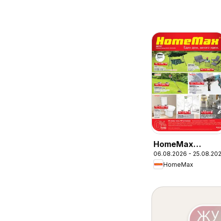
HomeMax
06.08.2026 - 25.08.20
брошура
HomeMax