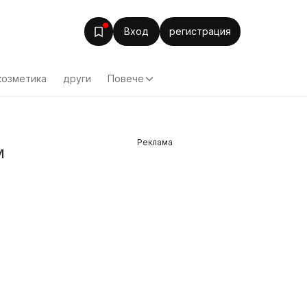
Вход
регистрация
козметика
други
Повече
Реклама
м