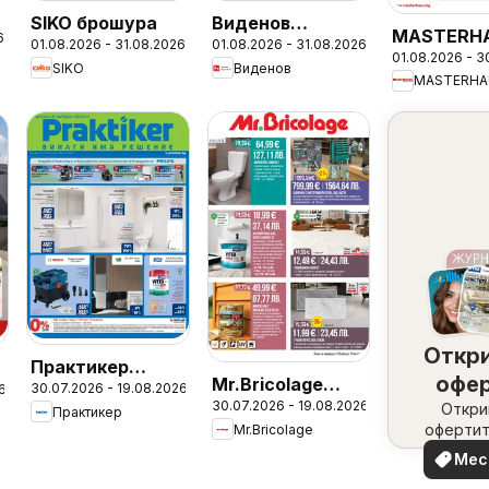
SIKO брошура
Виденов
MASTERH
6
01.08.2026 - 31.08.2026
01.08.2026 - 31.08.2026
брошура
01.08.2026 - 3
брошура
SIKO
Виденов
MASTERHA
Откр
Практикер
офе
Mr.Bricolage
30.07.2026 - 19.08.2026
6
брошура
30.07.2026 - 19.08.2026
набл
Откри
брошура
Практикер
офертит
Mr.Bricolage
вашия 
Мес
офе