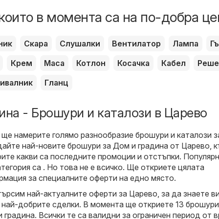
които в момента са на по-добра це
ник
Скара
Слушалки
Вентилатор
Лампа
Г
Крем
Маса
Котлон
Косачка
Кабел
Реше
ивалник
Гланц
ина - Брошури и каталози в Царево
 ще намерите голямо разнообразие брошури и каталози 
едайте най-новите брошури за Дом и градина от Царево, 
ите какви са последните промоции и отстъпки. Популяр
атегория са . Но това не е всичко. Ще откриете цялата
мация за специалните оферти на едно място.
търсим най-актуалните оферти за Царево, за да знаете в
 най-добрите сделки. В момента ще откриете 13 брошури
 градина. Всички те са валидни за ограничен период от в