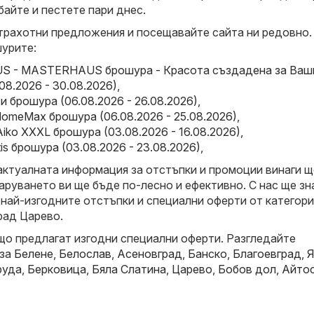
байте и пестете пари днес.
трахотни предложения и посещавайте сайта ни редовно.
урите:
 - MASTERHAUS брошура - Красота създадена за Ваш
08.2026 - 30.08.2026)
,
и брошура (06.08.2026 - 26.08.2026)
,
omeMax брошура (06.08.2026 - 25.08.2026)
,
Aiko XXXL брошура (03.08.2026 - 16.08.2026)
,
ktis брошура (03.08.2026 - 23.08.2026)
,
актуалната информация за отстъпки и промоции винаги щ
аруването ви ще бъде по-лесно и ефективно. С нас ще зн
 най-изгодните отстъпки и специални оферти от категор
рад Царево.
що предлагат изгодни специални оферти. Разгледайте
 за
Белене
,
Белослав
,
Асеновград
,
Банско
,
Благоевград
,
Я
руда
,
Берковица
,
Бяла Слатина
,
Царево
,
Бобов дол
,
Айто