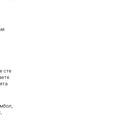
ия
е сте
аете
ията
мбол
,
с
,