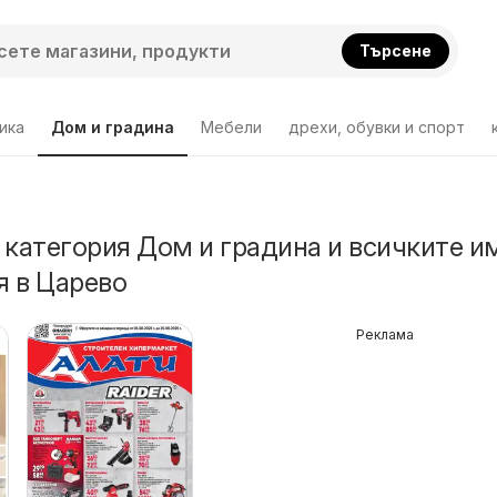
Търсене
ика
Дом и градина
Мебели
дрехи, обувки и спорт
 категория Дом и градина и всичките и
 в Царево
Реклама