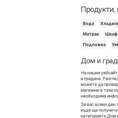
Продукти, 
Вода
Хладил
Матрак
Шкаф
Подложка
Ум
Дом и град
На нашия уебсайт
и градина
. Разгл
можете да провер
магазини в тази к
необходима инфор
За вас всеки ден 
къде ще получите
категорията Дом и