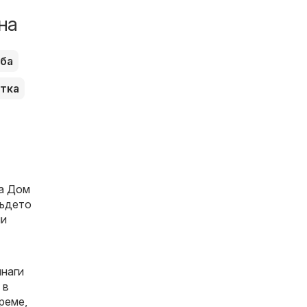
на
ъба
тка
за
Дом
където
ни
инаги
 в
реме,