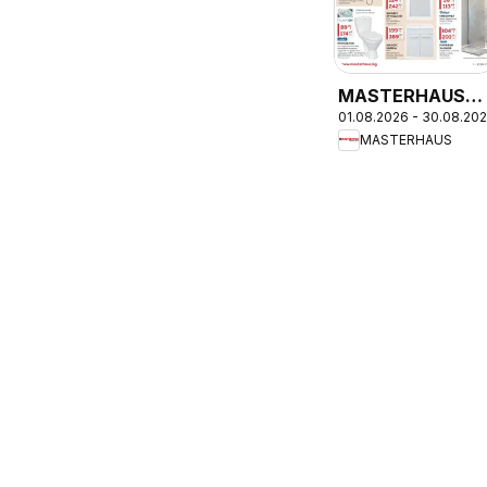
MASTERHAUS
01.08.2026 - 30.08.20
брошура -
MASTERHAUS
Красота
създадена за
Вашия комфорт