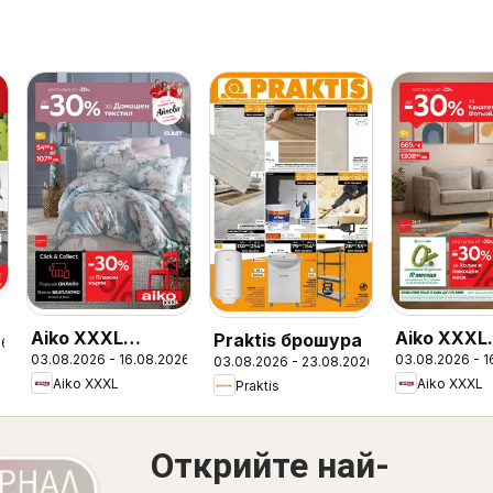
Aiko XXXL
Aiko XXXL
Praktis брошура
26
03.08.2026 - 16.08.2026
03.08.2026 - 1
03.08.2026 - 23.08.2026
брошура
брошура -
Aiko XXXL
Aiko XXXL
Praktis
-30% за
Канапета 
Фотьойли
Открийте най-