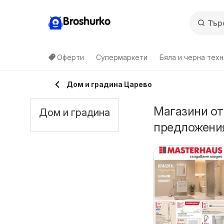
Broshurko
Оферти
Супермаркети
Бяла и черна техн
Дом и градина Царево
Магазини от
Дом и градина
предложения