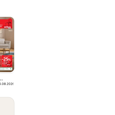
6.08.2026
 До
и