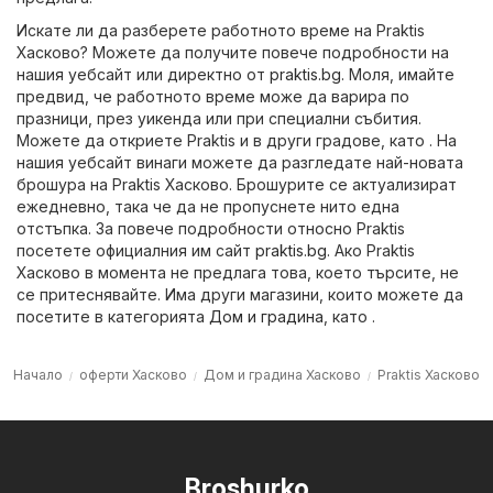
Искате ли да разберете работното време на Praktis
Хасково? Можете да получите повече подробности на
нашия уебсайт или директно от
praktis.bg
. Моля, имайте
предвид, че работното време може да варира по
празници, през уикенда или при специални събития.
Можете да откриете Praktis и в други градове, като . На
нашия уебсайт винаги можете да разгледате най-новата
брошура на Praktis Хасково. Брошурите се актуализират
ежедневно, така че да не пропуснете нито една
отстъпка. За повече подробности относно Praktis
посетете официалния им сайт
praktis.bg
. Ако Praktis
Хасково в момента не предлага това, което търсите, не
се притеснявайте. Има други магазини, които можете да
посетите в категорията
Дом и градина
, като .
Начало
оферти Хасково
Дом и градина Хасково
Praktis Хасково
Broshurko