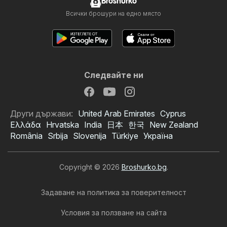
Broshurko
Всички брошури на едно място
Следвайте ни
Други държави:
United Arab Emirates
Cyprus
Ελλάδα
Hrvatska
India
日本
한국
New Zealand
România
Srbija
Slovenija
Türkiye
Україна
Copyright © 2026
Broshurko.bg
.
Задаване на политика за поверителност
Условия за ползване на сайта