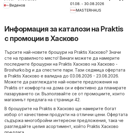
01.08. - 30.08.2026
Виденов
MASTERHAUS
Информация за каталози на Praktis
с промоции в Хасково
Търсите най-новите брошури на Praktis Хасково? Значи
сте на правилното място! Винаги можете да намерите
последните брошурки на Praktis Хасково на
Хасково -
Broshurko.bg
и да спестите пари. Тази седмица офертата
в Praktis Хасково е валидна до 03.08.2026 - 23.08.2026.
Можете да разглеждате най-новите предложения на
Praktis от комфорта на дома си и ефективно да планирате
пазаруването си. Възползвайте се от промоциите, които
магазинът предлага на страници 42.
В брошурите на Praktis в Хасково ще намерите богат
избор от качествени продукти на отлични цени. Офертата
съдържа многобройни интересни предложения, така че
разгледайте целия асортимент, който Praktis Хасково
предлага.