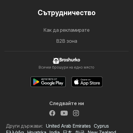
Cътрудничество
Как да рекламирате
B2B зона
Broshurko
Всички брошури на едно място
Следвайте ни
Други държави:
United Arab Emirates
Cyprus
Ελλάδα
Hrvatska
India
日本
한국
New Zealand