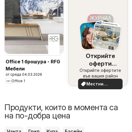
Открийте
Office 1 брошура - RFG
оферти
Мебели
Открийте офертите
наблизо
от сряда 04.03.2026
във вашия район
Office 1
Местни
оферти
Продукти, които в момента са
на по-добра цена
Чанта
Грил
Купа
Басейн