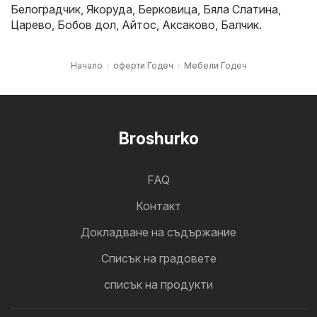
Белоградчик
,
Якоруда
,
Берковица
,
Бяла Слатина
,
Царево
,
Бобов дол
,
Айтос
,
Аксаково
,
Балчик
.
Начало
оферти Годеч
Мебели Годеч
Broshurko
FAQ
Контакт
Докладване на съдържание
Cписък на градовете
списък на продукти