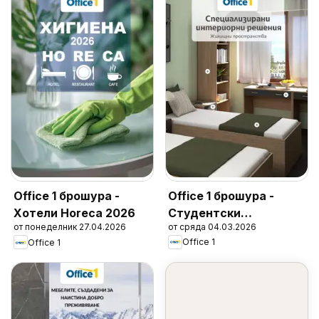
Office 1 брошура -
Office 1 брошура -
Студентски
Хотели Horeca 2026
от сряда 04.03.2026
от понеделник 27.04.2026
общежития
Office 1
Office 1