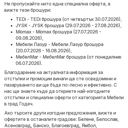
Не пропускайте нито една специална оферта, а
вижте тези брошури:
TEDi - TEDi брошура (от четвъртък 30.07.2026)
,
JYSK - JYSK брошура (29.07.2026 - 27.08.2026)
,
Mömax - Mömax брошура (27.07.2026 -
09.08.2026)
,
Мебели Лазур - Мебели Лазур брошура
(20.07.2026 - 16.08.2026)
,
МебелМаг - МебелМаг брошура (от понеделник
06.07.2026)
.
Благодарение на актуалната информация за
отстъпки и промоции винаги ще сте осведомени и
пазаруването ви ще бъде по-лесно и ефективно. С
нас ще знаете къде да откриете най-изгодните
отстъпки и специални оферти от категорията Мебели
в град Годеч.
Ако търсите други изгодни предложения, вижте и
офертите в останалите градове:
Белене
,
Белослав
,
Асеновград
,
Банско
,
Благоевград
,
Ямбол
,