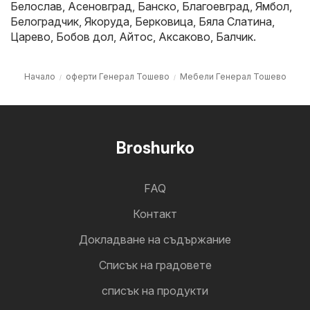
Белослав
,
Асеновград
,
Банско
,
Благоевград
,
Ямбол
,
Белоградчик
,
Якоруда
,
Берковица
,
Бяла Слатина
,
Царево
,
Бобов дол
,
Айтос
,
Аксаково
,
Балчик
.
Начало
оферти Генерал Тошево
Мебели Генерал Тошево
Broshurko
FAQ
Контакт
Докладване на съдържание
Cписък на градовете
списък на продукти