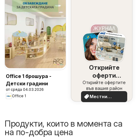
Открийте
оферти
Office 1 брошура -
Открийте офертите
наблизо
Детски градини
във вашия район
от сряда 04.03.2026
Office 1
Местни
оферти
Продукти, които в момента са
на по-добра цена