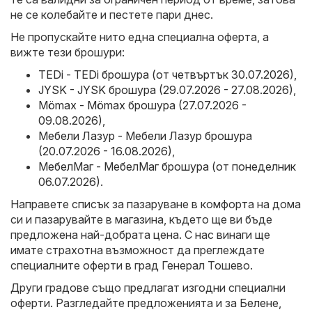
не се колебайте и пестете пари днес.
Не пропускайте нито една специална оферта, а
вижте тези брошури:
TEDi - TEDi брошура (от четвъртък 30.07.2026)
,
JYSK - JYSK брошура (29.07.2026 - 27.08.2026)
,
Mömax - Mömax брошура (27.07.2026 -
09.08.2026)
,
Мебели Лазур - Мебели Лазур брошура
(20.07.2026 - 16.08.2026)
,
МебелМаг - МебелМаг брошура (от понеделник
06.07.2026)
.
Направете списък за пазаруване в комфорта на дома
си и пазарувайте в магазина, където ще ви бъде
предложена най-добрата цена. С нас винаги ще
имате страхотна възможност да преглеждате
специалните оферти в град Генерал Тошево.
Други градове също предлагат изгодни специални
оферти. Разгледайте предложенията и за
Белене
,