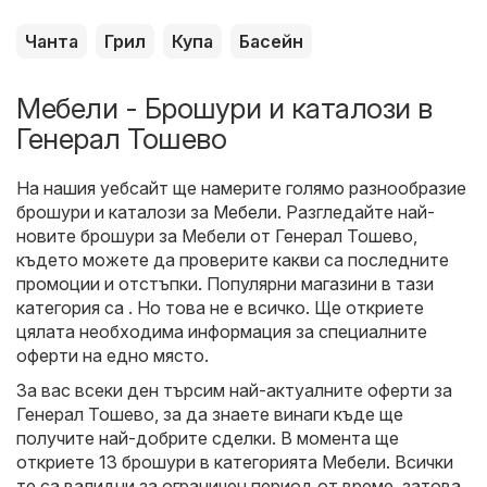
Чанта
Грил
Купа
Басейн
Мебели - Брошури и каталози в
Генерал Тошево
На нашия уебсайт ще намерите голямо разнообразие
брошури и каталози за
Мебели
. Разгледайте най-
новите брошури за Мебели от Генерал Тошево,
където можете да проверите какви са последните
промоции и отстъпки. Популярни магазини в тази
категория са . Но това не е всичко. Ще откриете
цялата необходима информация за специалните
оферти на едно място.
За вас всеки ден търсим най-актуалните оферти за
Генерал Тошево, за да знаете винаги къде ще
получите най-добрите сделки. В момента ще
откриете 13 брошури в категорията Мебели. Всички
те са валидни за ограничен период от време, затова