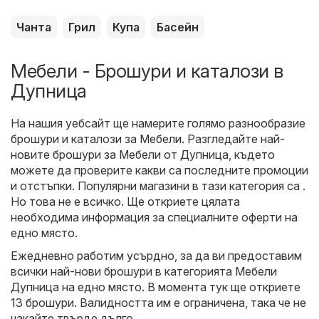
Чанта
Грил
Купа
Басейн
Мебели - Брошури и каталози в
Дупница
На нашия уебсайт ще намерите голямо разнообразие
брошури и каталози за
Мебели
. Разгледайте най-
новите брошури за Мебели от Дупница, където
можете да проверите какви са последните промоции
и отстъпки. Популярни магазини в тази категория са .
Но това не е всичко. Ще откриете цялата
необходима информация за специалните оферти на
едно място.
Ежедневно работим усърдно, за да ви предоставим
всички най-нови брошури в категорията Мебели
Дупница на едно място. В момента тук ще откриете
13 брошури. Валидността им е ограничена, така че не
чакайте твърде дълго.