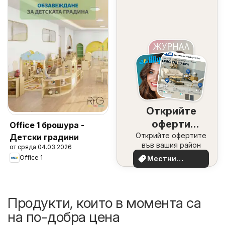
Открийте
оферти
Office 1 брошура -
Открийте офертите
наблизо
Детски градини
във вашия район
от сряда 04.03.2026
Office 1
Местни
оферти
Продукти, които в момента са
на по-добра цена