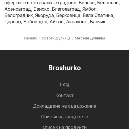
офертите в останалите градове:
Белене
,
Белослав
,
Асеновград
,
Банско
,
Благоевград
,
Ямбол
,
Белоградчик
,
Якоруда
,
Берковица
,
Бяла Слатина
,
Царево
,
Бобов дол
,
Айтос
,
Аксаково
,
Балчик
.
Начало
оферти Дупница
Мебели Дупница
Broshurko
FAQ
Контакт
Докладване на съдържание
Cписък на градовете
списък на продукти