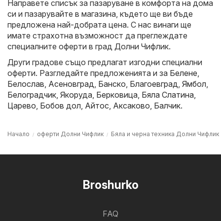
Направете списък за пазаруване в комфорта на дома
си и пазарувайте в магазина, където ще ви бъде
предложена най-добрата цена. С нас винаги ще
имате страхотна възможност да преглеждате
специалните оферти в град Долни Чифлик.
Други градове също предлагат изгодни специални
оферти. Разгледайте предложенията и за
Белене
,
Белослав
,
Асеновград
,
Банско
,
Благоевград
,
Ямбол
,
Белоградчик
,
Якоруда
,
Берковица
,
Бяла Слатина
,
Царево
,
Бобов дол
,
Айтос
,
Аксаково
,
Балчик
.
Начало
оферти Долни Чифлик
Бяла и черна техника Долни Чифлик
Broshurko
FAQ