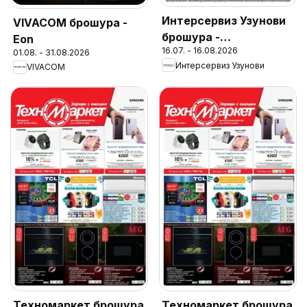
Интерсервиз Узунови
VIVACOM брошура -
брошура -
Eon
16.07. - 16.08.2026
Предложения
01.08. - 31.08.2026
Интерсервиз Узунови
VIVACOM
Техномаркет брошура
Техномаркет брошура