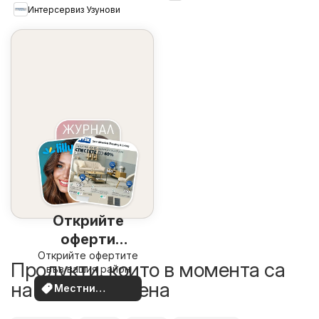
Интерсервиз Узунови
Открийте
оферти
Открийте офертите
наблизо
Продукти, които в момента са
във вашия район
на по-добра цена
Местни
оферти