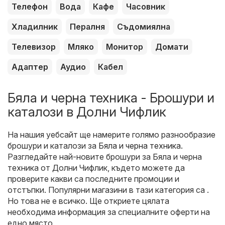
Телефон
Вода
Кафе
Часовник
Хладилник
Пералня
Съдомиялна
Телевизор
Мляко
Монитор
Домати
Адаптер
Аудио
Кабел
Бяла и черна техника - Брошури и
каталози в Долни Чифлик
На нашия уебсайт ще намерите голямо разнообразие
брошури и каталози за
Бяла и черна техника
.
Разгледайте най-новите брошури за Бяла и черна
техника от Долни Чифлик, където можете да
проверите какви са последните промоции и
отстъпки. Популярни магазини в тази категория са .
Но това не е всичко. Ще откриете цялата
необходима информация за специалните оферти на
едно място.