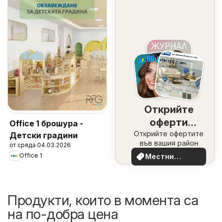
Открийте
оферти
Office 1 брошура -
Открийте офертите
наблизо
Детски градини
във вашия район
от сряда 04.03.2026
Office 1
Местни
оферти
Продукти, които в момента са
на по-добра цена