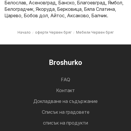
Белослав
,
Асеновград
,
Банско
,
Благоевград
,
Ямбол
,
Белоградчик
,
Якоруда
,
Берковица
,
Бяла Слатина
,
Царево
,
Бобов дол
,
Айтос
,
Аксаково
,
Балчик
.
Начало
оферти Червен бряг
Мебели Червен бряг
Broshurko
FAQ
Контакт
Докладване на съдържание
Cписък на градовете
списък на продукти