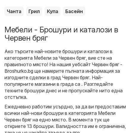
Чанта
Грил
Купа
Басейн
Мебели - Брошури и каталози в
Червен бряг
Ако търсите най-новите брошури и каталози в
категорията Мебели за Червен бряг, вие сте на
правилното място! На нашия уебсайт
Червен бряг -
Broshurko.bg
ще намерите пълната информация за
изгодните сделки в град Червен бряг. Най-
популярните магазини в града са . Разгледайте
техните брошури днес и не пропускайте нито една
отстъпка.
Ежедневно работим усърдно, за да ви предоставим
всички най-нови брошури в категорията Мебели
Червен бряг на едно място. В момента тук ще
откриете 13 брошури. Валидността им е ограничена,
така че не чакайте твърде дълго.