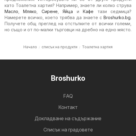
като Тоалетна хартия? Например, знаете ли колко струва
Масло
,
Мляко
,
Сирене
,
Яйца
и
Кафе
тази седмица?
Намерете всичко, което трябва да знаете с
Broshurko.bg
.
Получете общ преглед на отстъпките от всички големи,
но също и от по-малки търговци на дребно на едно място.
Начало
списък на продукти
Тоалетна хартия
Broshurko
FAQ
Контакт
Докладване на съдържание
Cписък на градовете