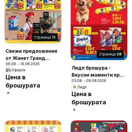
Cтраница
11
Свежи предложения
Cтраница
28
от Жанет Гранд
06.08. - 19.08.2026
Маркет с валидност
Лидл брошура -
Оферти
до 19.08.2026
Вкусни моменти край
Цена в
03.08. - 09.08.2026
грила
брошурата
Лидл
Цена в
брошурата