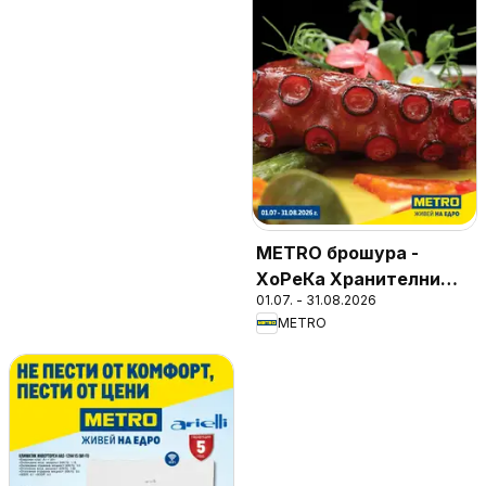
METRO брошура -
ХоРеКа Хранителни
01.07. - 31.08.2026
стоки
METRO