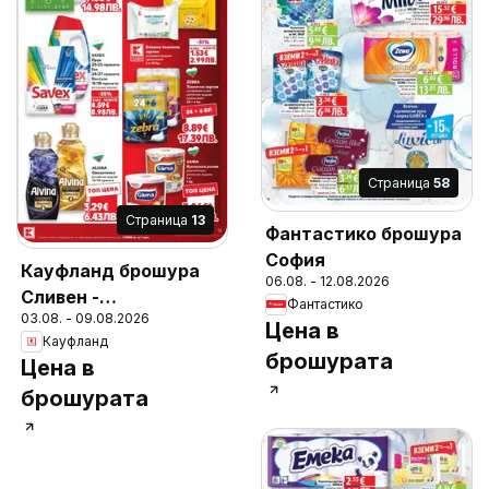
Cтраница
58
Cтраница
13
Фантастико брошура
София
Кауфланд брошура
06.08. - 12.08.2026
Сливен -
Фантастико
03.08. - 09.08.2026
Предложения за
Цена в
Кауфланд
цялото семейство
брошурата
Цена в
брошурата