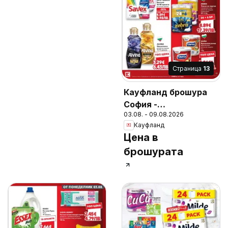
Cтраница
13
Кауфланд брошура
София -
03.08. - 09.08.2026
Предложения за
Кауфланд
цялото семейство
Цена в
брошурата