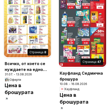
Cтраница
8
Cтраница
47
Всичко, от което се
нуждаете на едно
Кауфланд Седмична
31.07. - 13.08.2026
място в
брошура
Оферти
Супермаркети
10.08. - 16.08.2026
Цена в
Слънчеви лъчи с
Кауфланд
брошурата
валидност до
Цена в
13.08.2026
брошурата