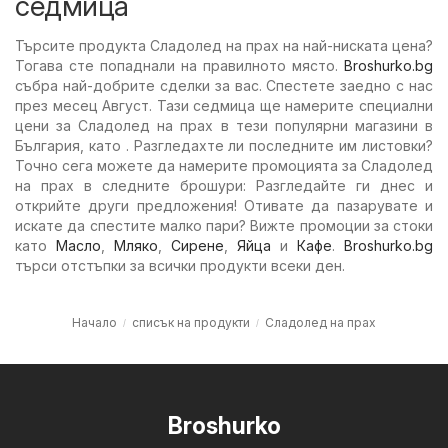
седмица
Търсите продукта Сладолед на прах на най-ниската цена?
Тогава сте попаднали на правилното място.
Broshurko.bg
събра най-добрите сделки за вас. Спестете заедно с нас
през месец Август. Тази седмица ще намерите специални
цени за Сладолед на прах в тези популярни магазини в
България, като . Разгледахте ли последните им листовки?
Точно сега можете да намерите промоцията за Сладолед
на прах в следните брошури: Разгледайте ги днес и
открийте други предложения! Отивате да пазарувате и
искате да спестите малко пари? Вижте промоции за стоки
като
Масло
,
Мляко
,
Сирене
,
Яйца
и
Кафе
.
Broshurko.bg
търси отстъпки за всички продукти всеки ден.
Начало
списък на продукти
Сладолед на прах
Broshurko