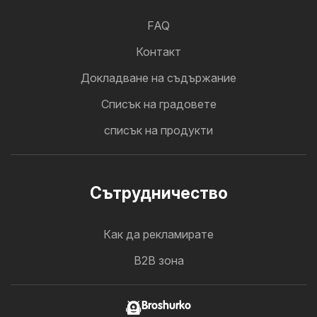
FAQ
Контакт
Докладване на съдържание
Cписък на градовете
списък на продукти
Cътрудничество
Как да рекламирате
B2B зона
Broshurko