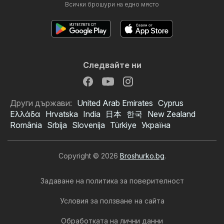
Всички брошури на едно място
Следвайте ни
Други държави:
United Arab Emirates
Cyprus
Ελλάδα
Hrvatska
India
日本
한국
New Zealand
România
Srbija
Slovenija
Türkiye
Україна
Copyright © 2026
Broshurko.bg
.
Задаване на политика за поверителност
Условия за ползване на сайта
Обработката на лични данни