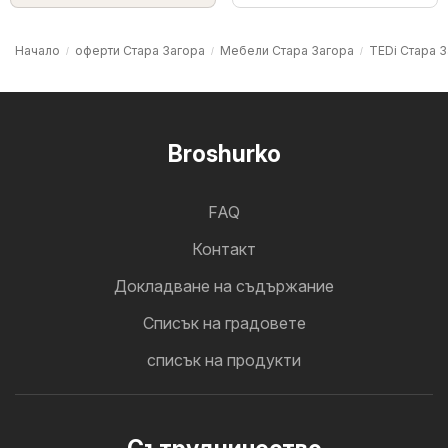
Начало
оферти Стара Загора
Мебели Стара Загора
TEDi Стара 
Broshurko
FAQ
Контакт
Докладване на съдържание
Cписък на градовете
списък на продукти