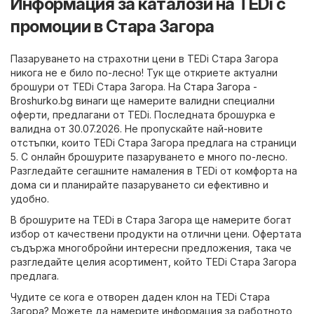
Информация за каталози на TEDi с
промоции в Стара Загора
Пазаруването на страхотни цени в TEDi Стара Загора
никога не е било по-лесно! Тук ще откриете актуални
брошури от TEDi Стара Загора. На
Стара Загора -
Broshurko.bg
винаги ще намерите валидни специални
оферти, предлагани от TEDi. Последната брошурка е
валидна от 30.07.2026. Не пропускайте най-новите
отстъпки, които TEDi Стара Загора предлага на страници
5. С онлайн брошурите пазаруването е много по-лесно.
Разгледайте сегашните намаления в TEDi от комфорта на
дома си и планирайте пазаруването си ефективно и
удобно.
В брошурите на TEDi в Стара Загора ще намерите богат
избор от качествени продукти на отлични цени. Офертата
съдържа многобройни интересни предложения, така че
разгледайте целия асортимент, който TEDi Стара Загора
предлага.
Чудите се кога е отворен даден клон на TEDi Стара
Загора? Можете да намерите информация за работното