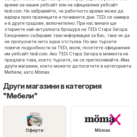
време на нашия уебсайт или на официалния уебсайт
tedi.com
. Не забравяйте, че работното време може да
варира през празниците и почивните дни. TEDi се намира
и в други градове, включително: При нас винаги ще
откриете най-актуалната брошура на TEDi Стара Загора.
Ежедневно събираме тази информация за Вас, така че да
не пропуснете нито една отстъпка. Но ако търсите
повече подробности за TEDi, моля, посетете официалния
им уебсайт
tedi.com
. Ако TEDi Стара Загора в момента не
предлага това, което търсите, не се притеснявайте. Има
други магазини, които можете да посетите в категорията
Мебели
, като
Mömax
.
Други магазини в категория
"Мебели"
Оферти
Mömax