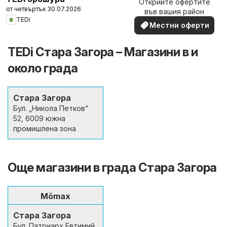
Открийте офертите
наблизо
от четвъртък 30.07.2026
във вашия район
TEDi
Местни оферти
TEDi Стара Загора – Магазини в и
около града
Стара Загора
Бул. „Никола Петков“
52, 6009 южна
промишлена зона
Още магазини в града Стара Загора
Mömax
Стара Загора
Бул. Патриарх Евтимий