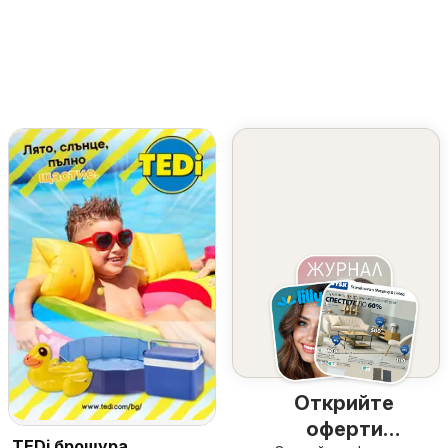
Открийте
оферти
TEDi брошура