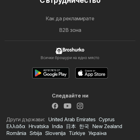
Cътрудничество
Как да рекламирате
B2B зона
Broshurko
Всички брошури на едно място
Следвайте ни
Други държави:
United Arab Emirates
Cyprus
Ελλάδα
Hrvatska
India
日本
한국
New Zealand
România
Srbija
Slovenija
Türkiye
Україна