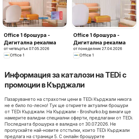
Office 1 брошура -
Office 1 брошура -
Дигитална рекалма
Дигитална рекалма
от четвъртък 07.05.2026
от понеделник 27.04.2026
Office 1
Office 1
Информация за каталози на TEDi с
промоции в Кърджали
Пазаруването на страхотни цени в TEDi Кърджали никога
не е било по-лесно! Тук ще откриете актуални брошури
от TEDi Кърджали. На
Кърджали - Broshurko.bg
винаги ще
намерите валидни специални оферти, предлагани от TEDi.
Последната брошурка е валидна от 30.07.2026. Не
пропускайте най-новите отстъпки, които TEDi Кърджали
предлага на страници 5. С онлайн брошурите