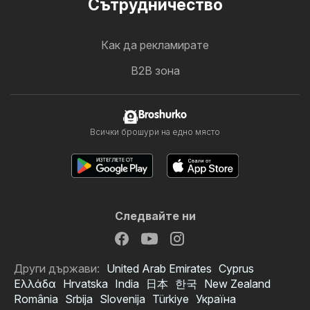
Cътрудничество
Как да рекламирате
B2B зона
Broshurko
Всички брошури на едно място
Следвайте ни
Други държави:
United Arab Emirates
Cyprus
Ελλάδα
Hrvatska
India
日本
한국
New Zealand
România
Srbija
Slovenija
Türkiye
Україна