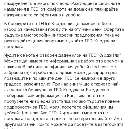
пазаруването е много по-лесно. Разгледайте сегашните
намаления в TEDi от комфорта на дома си и планирайте
пазаруването си ефективно и удобно.
В брошурите на TEDi в Кърджали ще намерите богат
избор от качествени продукти на отлични цени. Офертата
съдържа многобройни интересни предложения, така че
разгледайте целия асортимент, който TEDi Кърджали
предлага.
Чудите се кога е отворен даден клон на TEDi Кърджали?
Можете да намерите информация за работното време на
нашия уебсайт или на официалния уебсайт
tedi.com
. Не
забравяйте, че работното време може да варира през
празниците и почивните дни. TEDi се намира и в други
градове, включително: При нас винаги ще откриете най-
актуалната брошура на TEDi Кърджали. Ежедневно
събираме тази информация за Вас, така че да не
пропуснете нито една отстъпка. Но ако търсите повече
подробности за TEDi, моля, посетете официалния им
уебсайт
tedi.com
. Ако TEDi Кърджали в момента не
предлага това, което търсите, не се притеснявайте. Има
други магазини, които можете да посетите в категорията