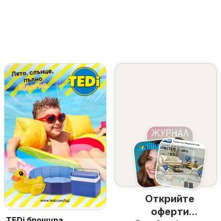
Открийте
оферти
TEDi брошура