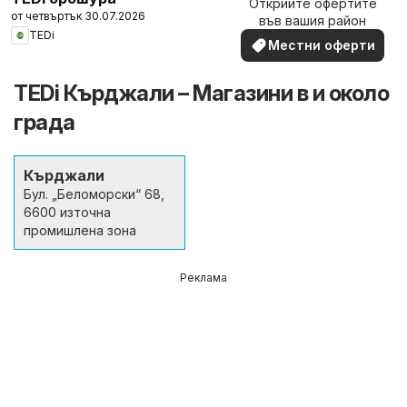
Открийте офертите
наблизо
от четвъртък 30.07.2026
във вашия район
TEDi
Местни оферти
TEDi Кърджали – Магазини в и около
града
Кърджали
Бул. „Беломорски“ 68,
6600 източна
промишлена зона
Реклама