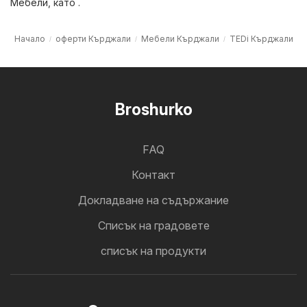
Мебели
, като .
Начало
оферти Кърджали
Мебели Кърджали
TEDi Кърджали
Broshurko
FAQ
Контакт
Докладване на съдържание
Cписък на градовете
списък на продукти